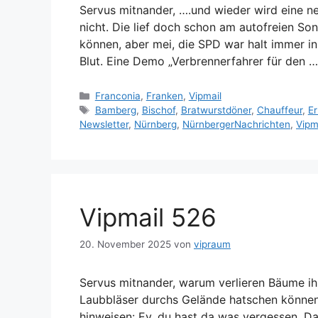
Servus mitnander, ….und wieder wird eine ne
nicht. Die lief doch schon am autofreien So
können, aber mei, die SPD war halt immer i
Blut. Eine Demo „Verbrennerfahrer für den 
Kategorien
Franconia
,
Franken
,
Vipmail
Schlagwörter
Bamberg
,
Bischof
,
Bratwurstdöner
,
Chauffeur
,
Er
Newsletter
,
Nürnberg
,
NürnbergerNachrichten
,
Vipm
Vipmail 526
20. November 2025
von
vipraum
Servus mitnander, warum verlieren Bäume ih
Laubbläser durchs Gelände hatschen können?
hinweisen: Ey, du hast da was vergessen. D