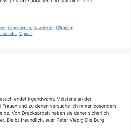
üssige Kräfte abbauen und halt nicht bloß …
ken
,
Langenzenn
,
Newsletter
,
Nürnberg
,
deutsche
,
Vipmail
besuch endet irgendwann. Meistens an der
d Frauen und zu denen versuche ich mmer besonders
Gelbe. Von Drecksarbeit haben sie daher sicherlich
. Bleibt freundlich, euer Peter Viebig Die Burg