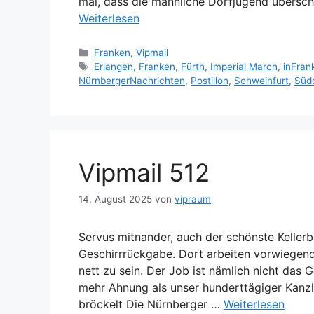
mal, dass die männliche Dorfjugend übersch
Weiterlesen
Kategorien
Franken
,
Vipmail
Schlagwörter
Erlangen
,
Franken
,
Fürth
,
Imperial March
,
inFran
NürnbergerNachrichten
,
Postillon
,
Schweinfurt
,
Süd
Vipmail 512
14. August 2025
von
vipraum
Servus mitnander, auch der schönste Keller
Geschirrrückgabe. Dort arbeiten vorwiegen
nett zu sein. Der Job ist nämlich nicht das 
mehr Ahnung als unser hunderttägiger Kanzler
bröckelt Die Nürnberger …
Weiterlesen