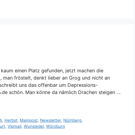
 kaum einen Platz gefunden, jetzt machen die
, man fröstelt, denkt lieber an Grog und nicht an
n schreibt uns das offenbar um Depressions-
n.de schön. Man könne da nämlich Drachen steigen …
h
,
Herbst
,
Mainpost
,
Newsletter
,
Nürnberg
,
urt
,
Vipmail
,
Wunsiedel
,
Würzburg