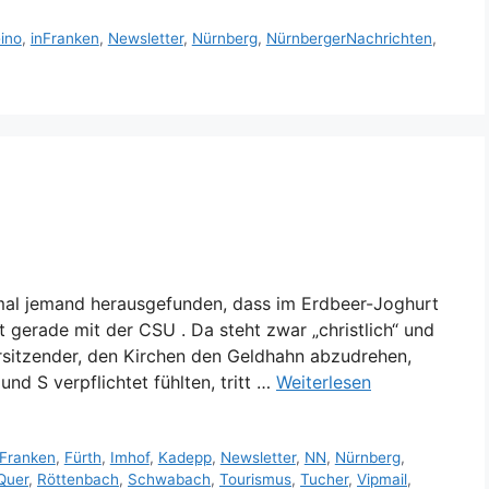
ino
,
inFranken
,
Newsletter
,
Nürnberg
,
NürnbergerNachrichten
,
 mal jemand herausgefunden, dass im Erdbeer-Joghurt
t gerade mit der CSU . Da steht zwar „christlich“ und
Vorsitzender, den Kirchen den Geldhahn abzudrehen,
nd S verpflichtet fühlten, tritt …
Weiterlesen
Franken
,
Fürth
,
Imhof
,
Kadepp
,
Newsletter
,
NN
,
Nürnberg
,
Quer
,
Röttenbach
,
Schwabach
,
Tourismus
,
Tucher
,
Vipmail
,