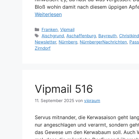
Bloß wohin damit nach diesem üppigen Apfel
Weiterlesen
Kategorien
Franken
,
Vipmail
Schlagwörter
Aischgrund
,
Aschaffenburg
,
Bayreuth
,
Christkin
Newsletter
,
Nürnberg
,
NürnbergerNachrichten
,
Pass
Zirndorf
Vipmail 516
11. September 2025
von
vipraum
Servus mitnander, die Kerwasaison geht lan
nur angeschlagen und verarmt, sondern geht
das Gewese um den Kerwabaum soll. Auch Wik