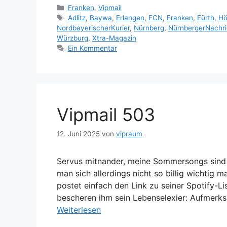
Kategorien
Franken
,
Vipmail
Schlagwörter
Adlitz
,
Baywa
,
Erlangen
,
FCN
,
Franken
,
Fürth
,
Hö
NordbayerischerKurier
,
Nürnberg
,
NürnbergerNachri
Würzburg
,
Xtra-Magazin
Ein Kommentar
Vipmail 503
12. Juni 2025
von
vipraum
Servus mitnander, meine Sommersongs sind 
man sich allerdings nicht so billig wichti
postet einfach den Link zu seiner Spotify-
bescheren ihm sein Lebenselexier: Aufmerks
Weiterlesen