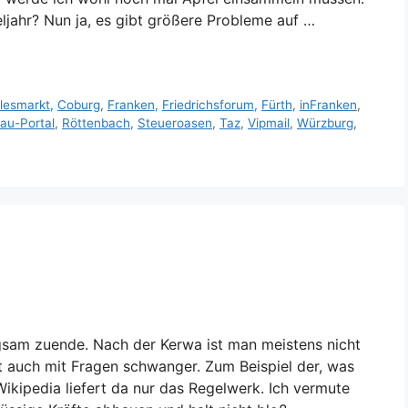
jahr? Nun ja, es gibt größere Probleme auf …
dlesmarkt
,
Coburg
,
Franken
,
Friedrichsforum
,
Fürth
,
inFranken
,
au-Portal
,
Röttenbach
,
Steueroasen
,
Taz
,
Vipmail
,
Würzburg
,
gsam zuende. Nach der Kerwa ist man meistens nicht
 auch mit Fragen schwanger. Zum Beispiel der, was
ipedia liefert da nur das Regelwerk. Ich vermute