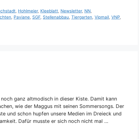
chstadt
,
Hohlmeier
,
Kleeblatt
,
Newsletter
,
NN
,
chten
,
Paviane
,
SGF
,
Stellenabbau
,
Tiergarten
,
Vipmail
,
VNP
,
noch ganz altmodisch in dieser Kiste. Damit kann
g machen, wie der Maggus mit seinen Sommersongs. Der
Liste und schon hupfen unsere Medien im Dreieck und
amkeit. Dafür musste er sich noch nicht mal …