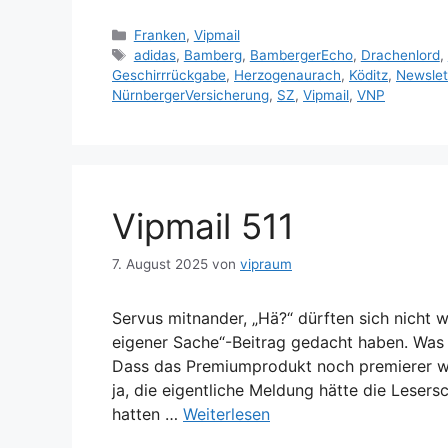
Kategorien
Franken
,
Vipmail
Schlagwörter
adidas
,
Bamberg
,
BambergerEcho
,
Drachenlord
,
Geschirrrückgabe
,
Herzogenaurach
,
Köditz
,
Newslet
NürnbergerVersicherung
,
SZ
,
Vipmail
,
VNP
Vipmail 511
7. August 2025
von
vipraum
Servus mitnander, „Hä?“ dürften sich nicht 
eigener Sache“-Beitrag gedacht haben. Was 
Dass das Premiumprodukt noch premierer wi
ja, die eigentliche Meldung hätte die Lesersc
hatten …
Weiterlesen