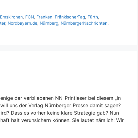
Emskirchen
,
FCN
,
Franken
,
FränkischerTag
,
Fürth
,
ter
,
Nordbayern.de
,
Nürnberg
,
NürnbergerNachrichten
,
wenige der verbliebenen NN-Printleser bei diesem „in
will uns der Verlag Nürnberger Presse damit sagen?
rd? Dass es vorher keine klare Strategie gab? Nun
haft halt verunsichern können. Sie lautet nämlich: Wir