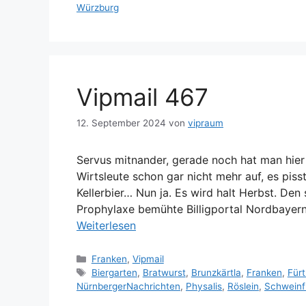
Würzburg
Vipmail 467
12. September 2024
von
vipraum
Servus mitnander, gerade noch hat man hier
Wirtsleute schon gar nicht mehr auf, es pisst
Kellerbier… Nun ja. Es wird halt Herbst. De
Prophylaxe bemühte Billigportal Nordbayer
Weiterlesen
Kategorien
Franken
,
Vipmail
Schlagwörter
Biergarten
,
Bratwurst
,
Brunzkärtla
,
Franken
,
Fürt
NürnbergerNachrichten
,
Physalis
,
Röslein
,
Schweinf