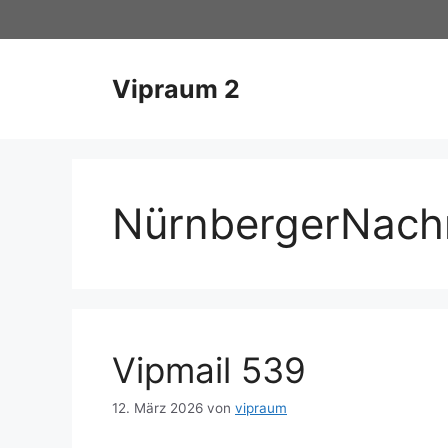
Zum
Inhalt
springen
Vipraum 2
NürnbergerNachr
Vipmail 539
12. März 2026
von
vipraum