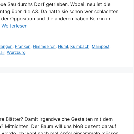
ue Sau durchs Dorf getrieben. Wobei, neu ist die
nntag über die A3. Da hätte sie schon wer schlachten
n der Opposition und die anderen haben Benzin im
…
Weiterlesen
langen
,
Franken
,
Himmelkron
,
Huml
,
Kulmbach
,
Mainpost
,
ail
,
Würzburg
re Blätter? Damit irgendwelche Gestalten mit dem
 Mitnichten! Der Baum will uns bloß dezent darauf
a werde ich wohl noch mal Äpfel einsammeln müssen.