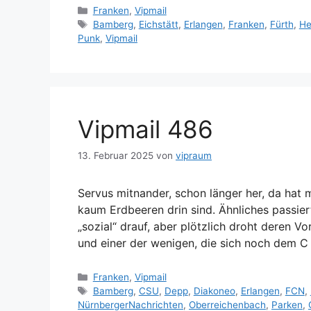
Kategorien
Franken
,
Vipmail
Schlagwörter
Bamberg
,
Eichstätt
,
Erlangen
,
Franken
,
Fürth
,
He
Punk
,
Vipmail
Vipmail 486
13. Februar 2025
von
vipraum
Servus mitnander, schon länger her, da hat
kaum Erdbeeren drin sind. Ähnliches passier
„sozial“ drauf, aber plötzlich droht deren 
und einer der wenigen, die sich noch dem C u
Kategorien
Franken
,
Vipmail
Schlagwörter
Bamberg
,
CSU
,
Depp
,
Diakoneo
,
Erlangen
,
FCN
,
NürnbergerNachrichten
,
Oberreichenbach
,
Parken
,