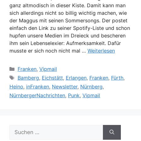
ganz altmodisch in dieser Kiste. Damit kann man
sich allerdings nicht so billig wichtig machen, wie
der Maggus mit seinen Sommersongs. Der postet
einfach den Link zu seiner Spotify-Liste und schon
hupfen unsere Medien im Dreieck und bescheren
ihm sein Lebenselexier: Aufmerksamkeit. Dafür
musste er sich noch nicht mal …
Weiterlesen
Kategorien
Franken
,
Vipmail
Schlagwörter
Bamberg
,
Eichstätt
,
Erlangen
,
Franken
,
Fürth
,
Heino
,
inFranken
,
Newsletter
,
Nürnberg
,
NürnbergerNachrichten
,
Punk
,
Vipmail
Suche
nach: