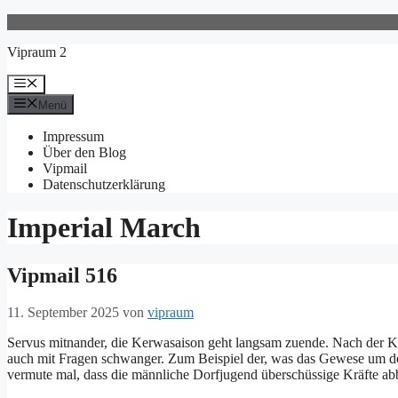
Zum
Inhalt
Vipraum 2
springen
Menü
Menü
Impressum
Über den Blog
Vipmail
Datenschutzerklärung
Imperial March
Vipmail 516
11. September 2025
von
vipraum
Servus mitnander, die Kerwasaison geht langsam zuende. Nach der Ke
auch mit Fragen schwanger. Zum Beispiel der, was das Gewese um de
vermute mal, dass die männliche Dorfjugend überschüssige Kräfte a