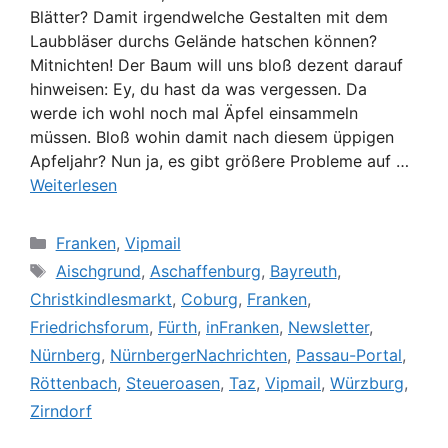
Blätter? Damit irgendwelche Gestalten mit dem
Laubbläser durchs Gelände hatschen können?
Mitnichten! Der Baum will uns bloß dezent darauf
hinweisen: Ey, du hast da was vergessen. Da
werde ich wohl noch mal Äpfel einsammeln
müssen. Bloß wohin damit nach diesem üppigen
Apfeljahr? Nun ja, es gibt größere Probleme auf …
Weiterlesen
Kategorien
Franken
,
Vipmail
Schlagwörter
Aischgrund
,
Aschaffenburg
,
Bayreuth
,
Christkindlesmarkt
,
Coburg
,
Franken
,
Friedrichsforum
,
Fürth
,
inFranken
,
Newsletter
,
Nürnberg
,
NürnbergerNachrichten
,
Passau-Portal
,
Röttenbach
,
Steueroasen
,
Taz
,
Vipmail
,
Würzburg
,
Zirndorf