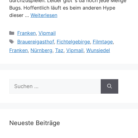
durchzuspielen. Leider gibt´s da noch jede Menge
Bugs. Hoffentlich läuft es beim anderen Hype
dieser …
Weiterlesen
Kategorien
Franken
,
Vipmail
Schlagwörter
Brauereigasthof
,
Fichtelgebirge
,
Filmtage
,
Franken
,
Nürnberg
,
Taz
,
Vipmail
,
Wunsiedel
Suche
nach:
Neueste Beiträge