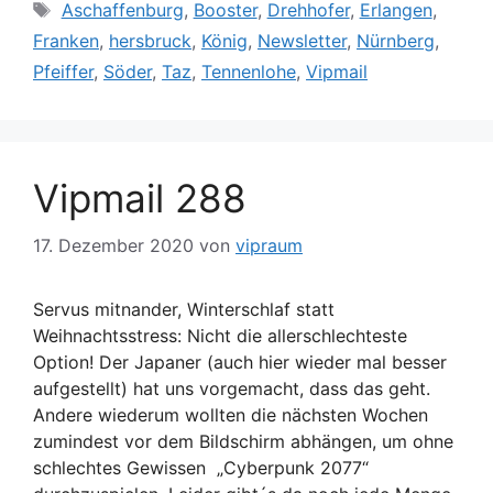
Schlagwörter
Aschaffenburg
,
Booster
,
Drehhofer
,
Erlangen
,
Franken
,
hersbruck
,
König
,
Newsletter
,
Nürnberg
,
Pfeiffer
,
Söder
,
Taz
,
Tennenlohe
,
Vipmail
Vipmail 288
17. Dezember 2020
von
vipraum
Servus mitnander, Winterschlaf statt
Weihnachtsstress: Nicht die allerschlechteste
Option! Der Japaner (auch hier wieder mal besser
aufgestellt) hat uns vorgemacht, dass das geht.
Andere wiederum wollten die nächsten Wochen
zumindest vor dem Bildschirm abhängen, um ohne
schlechtes Gewissen „Cyberpunk 2077“