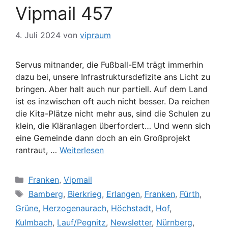
Vipmail 457
4. Juli 2024
von
vipraum
Servus mitnander, die Fußball-EM trägt immerhin
dazu bei, unsere Infrastruktursdefizite ans Licht zu
bringen. Aber halt auch nur partiell. Auf dem Land
ist es inzwischen oft auch nicht besser. Da reichen
die Kita-Plätze nicht mehr aus, sind die Schulen zu
klein, die Kläranlagen überfordert… Und wenn sich
eine Gemeinde dann doch an ein Großprojekt
rantraut, …
Weiterlesen
Kategorien
Franken
,
Vipmail
Schlagwörter
Bamberg
,
Bierkrieg
,
Erlangen
,
Franken
,
Fürth
,
Grüne
,
Herzogenaurach
,
Höchstadt
,
Hof
,
Kulmbach
,
Lauf/Pegnitz
,
Newsletter
,
Nürnberg
,