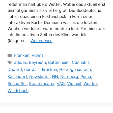
redet man halt übers Wetter. Wobei das aktuell erst
einmal gar nicht so viel hergibt. Die Süddeutsche
liefert dazu einen Faktencheck in Form einer
interaktiven Karte. Demnach war es die letzten
Wochen weder zu warm noch zu kalt. Für mich, der
ich die positiven Seiten des Klimawandels
(längerer …
Weiterlesen
Kategorien
Franken
,
Vipmail
Schlagwörter
adidas
,
Bayreuth
,
Buttenheim
,
Cannabis
,
Dadord
,
der därf
,
Franken
,
Herzogenaurach
,
Kasendorf
,
Newsletter
,
NN
,
Nürnberg
,
Puma
,
Schaeffler
,
Staatstheater
,
VAG
,
Vipmail
,
Wer ko
,
Windsbach