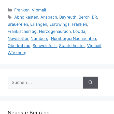
Kategorien
Franken
,
Vipmail
Schlagwörter
Abholkasten
,
Ansbach
,
Bayreuth
,
Berch
,
BR
,
Brauereien
,
Erlangen
,
Eurowings
,
Franken
,
FränkischerTag
,
Herzogenaurach
,
Lodda
,
Newsletter
,
Nürnberg
,
NürnbergerNachrichten
,
Oberkotzau
,
Schweinfurt.
,
Staatstheater
,
Vipmail
,
Würzburg
Suche
nach:
Neueste Beiträge