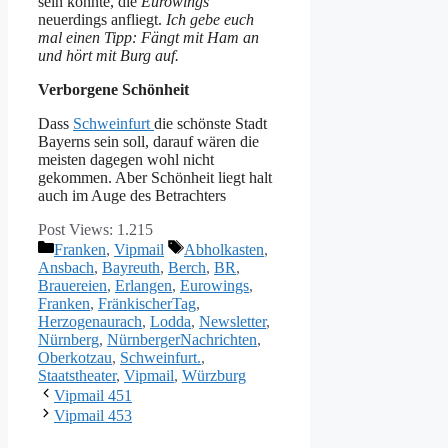
sein könnte, die
Eurowings
neuerdings anfliegt.
Ich gebe euch
mal einen Tipp: Fängt mit Ham an
und hört mit Burg auf.
Verborgene Schönheit
Dass
Schweinfurt
die schönste Stadt
Bayerns sein soll, darauf wären die
meisten dagegen wohl nicht
gekommen. Aber Schönheit liegt halt
auch im Auge des Betrachters
Post Views:
1.215
Kategorien
Schlagwörter
Franken
,
Vipmail
Abholkasten
,
Ansbach
,
Bayreuth
,
Berch
,
BR
,
Brauereien
,
Erlangen
,
Eurowings
,
Franken
,
FränkischerTag
,
Herzogenaurach
,
Lodda
,
Newsletter
,
Nürnberg
,
NürnbergerNachrichten
,
Oberkotzau
,
Schweinfurt.
,
Staatstheater
,
Vipmail
,
Würzburg
Vipmail 451
Vipmail 453