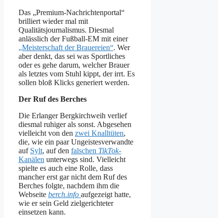
Das „Premium-Nachrichtenportal“
brilliert wieder mal mit
Qualitätsjournalismus. Diesmal
anlässlich der Fußball-EM mit einer
„Meisterschaft der Brauereien“
. Wer
aber denkt, das sei was Sportliches
oder es gehe darum, welcher Brauer
als letztes vom Stuhl kippt, der irrt. Es
sollen bloß Klicks generiert werden.
Der Ruf des Berches
Die Erlanger Bergkirchweih verlief
diesmal ruhiger als sonst. Abgesehen
vielleicht von den
zwei Knalltüten
,
die, wie ein paar Ungeistesverwandte
auf
Sylt
, auf den
falschen
TikTok
-
Kanälen
unterwegs sind. Vielleicht
spielte es auch eine Rolle, dass
mancher erst gar nicht dem Ruf des
Berches folgte, nachdem ihm die
Webseite
berch.info
aufgezeigt hatte,
wie er sein Geld zielgerichteter
einsetzen kann.