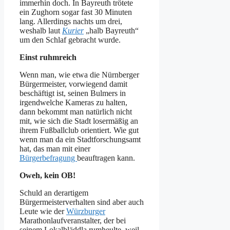
immerhin doch. In Bayreuth trötete
ein Zughorn sogar fast 30 Minuten
lang. Allerdings nachts um drei,
weshalb laut
Kurier
„halb Bayreuth“
um den Schlaf gebracht wurde.
Einst ruhmreich
Wenn man, wie etwa die Nürnberger
Bürgermeister, vorwiegend damit
beschäftigt ist, seinen Bulmers in
irgendwelche Kameras zu halten,
dann bekommt man natürlich nicht
mit, wie sich die Stadt losermäßig an
ihrem Fußballclub orientiert. Wie gut
wenn man da ein Stadtforschungsamt
hat, das man mit einer
Bürgerbefragung
beauftragen kann.
Oweh, kein OB!
Schuld an derartigem
Bürgermeisterverhalten sind aber auch
Leute wie der
Würzburger
Marathonlaufveranstalter, der bei
seinem Lokalbläddla rumheulte, weil