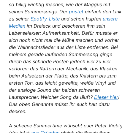
so billig wichtig machen, wie der Maggus mit
seinen Sommersongs. Der
postet
einfach den Link
zu seiner
Spotify-Liste
und schon hupfen
unsere
Medien
im Dreieck und bescheren ihm sein
Lebenselexier: Aufmerksamkeit. Dafür musste er
sich noch nicht mal die Mühe machen und vorher
die Weihnachtslieder aus der Liste entfernen. Bei
meinem gerade laufenden Sommersong ginge
durch das schnöde Posten jedoch viel zu viel
verloren: das Rattern der Mechanik, das Klacken
beim Aufsetzen der Platte, das Knistern bis zum
ersten Ton, das leicht gewellte, weiße Vinyl und
der analoge Sound der beiden schweren
Lautsprecher. Welcher Song da läuft?
Dieser hier
!
Das oben Genannte müsst ihr euch halt dazu
denken.
A scheene Summertime wünscht euer Peter Viebig
(der jetzt
aus Gründen
gleich die Beach Boys