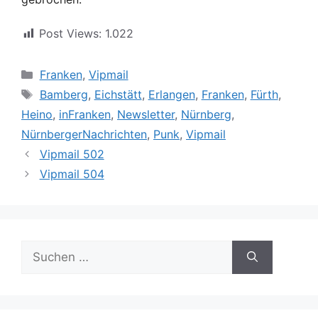
Post Views:
1.022
Kategorien
Franken
,
Vipmail
Schlagwörter
Bamberg
,
Eichstätt
,
Erlangen
,
Franken
,
Fürth
,
Heino
,
inFranken
,
Newsletter
,
Nürnberg
,
NürnbergerNachrichten
,
Punk
,
Vipmail
Vipmail 502
Vipmail 504
Suche
nach: