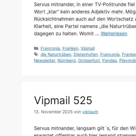
Servus mitnander, in einer TV-Politrunde fi
Wort „klar“ kein anderes Adjektiv mehr. Mögl
Rücksichtnahmen auch auf den Wortschatz au
Klarheit, eine Partei namens „die Naturtrübe
dagegen zu halten. Womit …
Weiterlesen
Kategorien
Franconia
,
Franken
,
Vipmail
Schlagwörter
die Naturtrüben
,
Dietenhofen
,
Franconia
,
Franke
Newsletter
,
Nürnberg
,
Ochsenfurt
,
Pandas
,
Playmob
Vipmail 525
13. November 2025
von
vipraum
Servus mitnander, langsam gilt´s, für den W
erwartet offenbar auch hier jemand strengen