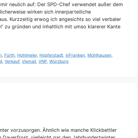
el mir neulich auf: Der SPD-Chef verwendet außer dem
icherweise wirken sich innerparteiliche
s. Kurzzeitig erwog ich angesichts so viel verbaler
n“ zu gründen und inhaltlich mit umso klarerer Kante
n
,
Fürth
,
Hohlmeier
,
Hopferstadt
,
inFranken
,
Mühlhausen
,
il
,
Verkauf
,
Vipmail
,
VNP
,
Würzburg
inter vorzusorgen. Ähnlich wie manche Klickbettler
 Dauerfrost, vielleicht gar den Jahrhundertwinter.