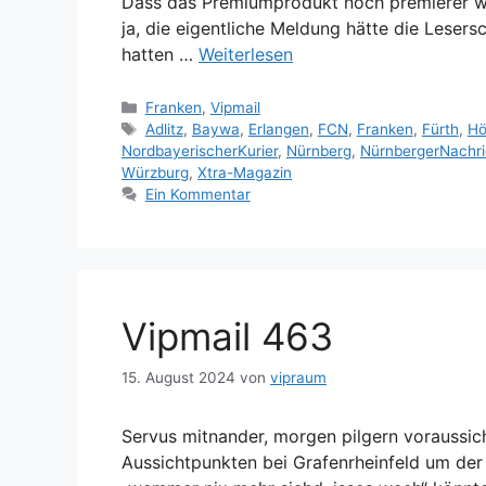
Dass das Premiumprodukt noch premierer wi
ja, die eigentliche Meldung hätte die Lesersc
hatten …
Weiterlesen
Kategorien
Franken
,
Vipmail
Schlagwörter
Adlitz
,
Baywa
,
Erlangen
,
FCN
,
Franken
,
Fürth
,
Hö
NordbayerischerKurier
,
Nürnberg
,
NürnbergerNachri
Würzburg
,
Xtra-Magazin
Ein Kommentar
Vipmail 463
15. August 2024
von
vipraum
Servus mitnander, morgen pilgern voraussic
Aussichtpunkten bei Grafenrheinfeld um d