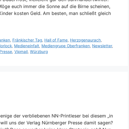
 Möge euch immer die Sonne auf die Birne scheinen,
Kinder kosten Geld. Am besten, man schließt gleich
anken
,
Fränkischer Tag
,
Hall of Fame
,
Herzogenaurach
,
orlock
,
Medieneinfalt
,
Mediengrupe Oberfranken
,
Newsletter
,
Presse
,
Vipmail
,
Würzburg
wenige der verbliebenen NN-Printleser bei diesem „in
will uns der Verlag Nürnberger Presse damit sagen?