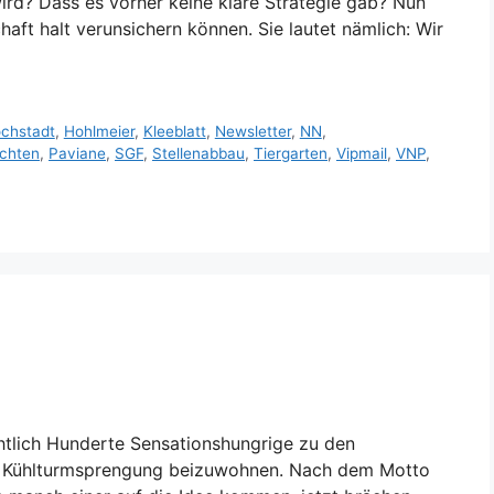
rd? Dass es vorher keine klare Strategie gab? Nun
haft halt verunsichern können. Sie lautet nämlich: Wir
chstadt
,
Hohlmeier
,
Kleeblatt
,
Newsletter
,
NN
,
chten
,
Paviane
,
SGF
,
Stellenabbau
,
Tiergarten
,
Vipmail
,
VNP
,
htlich Hunderte Sensationshungrige zu den
er Kühlturmsprengung beizuwohnen. Nach dem Motto