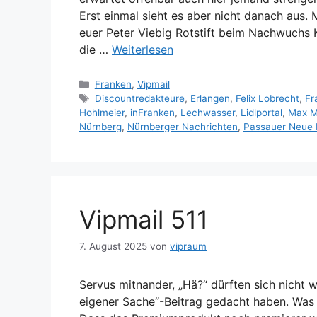
Erst einmal sieht es aber nicht danach aus.
euer Peter Viebig Rotstift beim Nachwuchs 
die …
Weiterlesen
Kategorien
Franken
,
Vipmail
Schlagwörter
Discountredakteure
,
Erlangen
,
Felix Lobrecht
,
Fr
Hohlmeier
,
inFranken
,
Lechwasser
,
Lidlportal
,
Max M
Nürnberg
,
Nürnberger Nachrichten
,
Passauer Neue 
Vipmail 511
7. August 2025
von
vipraum
Servus mitnander, „Hä?“ dürften sich nicht 
eigener Sache“-Beitrag gedacht haben. Was 