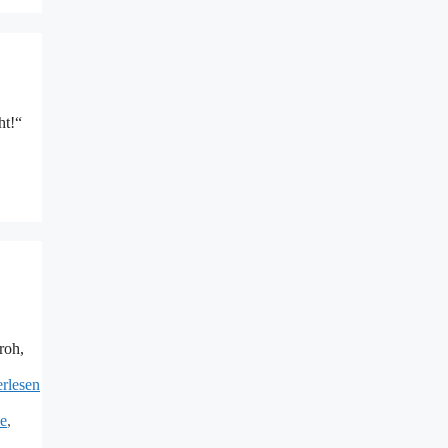
ht!“
roh,
erlesen
ee
,