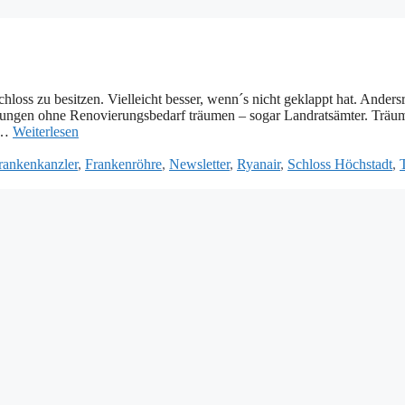
hloss zu besitzen. Vielleicht besser, wenn´s nicht geklappt hat. Ander
hnungen ohne Renovierungsbedarf träumen – sogar Landratsämter. Träu
 …
Weiterlesen
rankenkanzler
,
Frankenröhre
,
Newsletter
,
Ryanair
,
Schloss Höchstadt
,