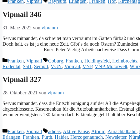
Kategorien
Schlagwörter
Franken
,
Vipmail
Bayreuth
,
Erlangen
,
Franken
,
Hof
,
Kirchentag
Vipmail 346
31. März 2022
von
vipraum
Servus mitnander, da schreitet man verträumt im Garten fürbaß und stö
Doch halt, es ist ja eine neue Zeit. Gibt´s da noch Ostern? Zumind
Euer Peter Viebig Arbeitsnachweise Dass Coron
Kategorien
Schlagwörter
Franken
,
Vipmail
Coburg
,
Franken
,
Heidingsfeld
,
Helmbrechts
,
Rödental
,
Sat1
,
Sempft
,
VGN
,
Vipmail
,
VNP
,
VNP-Motorwelt
,
Würz
Vipmail 327
28. Oktober 2021
von
vipraum
Servus mitnander, dass die Entschleunigung auf der A3 die Ampelregie
abgeschlossene, Kasernenbau für die Autobahnmitarbeiter. Erstmal gilt
wenn er wenigstens 130 fahren darf. Faktenlage geht halt über Besch
Euer Peter Viebig A
Kategorien
Schlagwörter
Franken
,
Vipmail
adidas
,
Aktive Pause
,
Atrium
,
Aurachtalbahn
,
Erlangen
,
Franken
,
Fürth
,
Haider
,
Herzogenaurach
,
Newsletter
,
Nürn