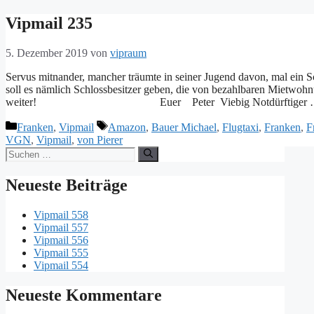
Vipmail 235
5. Dezember 2019
von
vipraum
Servus mitnander, mancher träumte in seiner Jugend davon, mal ein Sc
soll es nämlich Schlossbesitzer geben, die von bezahlbaren Mietwo
weiter! Euer Peter Viebig Notdürftiger
Kategorien
Schlagwörter
Franken
,
Vipmail
Amazon
,
Bauer Michael
,
Flugtaxi
,
Franken
,
F
VGN
,
Vipmail
,
von Pierer
Suche
nach:
Neueste Beiträge
Vipmail 558
Vipmail 557
Vipmail 556
Vipmail 555
Vipmail 554
Neueste Kommentare