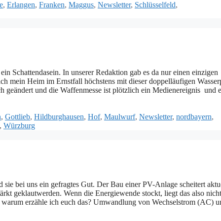
e
,
Erlangen
,
Franken
,
Maggus
,
Newsletter
,
Schlüsselfeld
,
ein Schattendasein. In unserer Redaktion gab es da nur einen einzigen
 ich mein Heim im Ernstfall höchstens mit dieser doppelläufigen Wasserp
ich geändert und die Waffenmesse ist plötzlich ein Medienereignis und
n
,
Gottlieb
,
Hildburghausen
,
Hof
,
Maulwurf
,
Newsletter
,
nordbayern
,
,
Würzburg
ie bei uns ein gefragtes Gut. Der Bau einer PV-Anlage scheitert aktue
ärkt geklautwerden. Wenn die Energiewende stockt, liegt das also nich
ber warum erzähle ich euch das? Umwandlung von Wechselstrom (AC) u