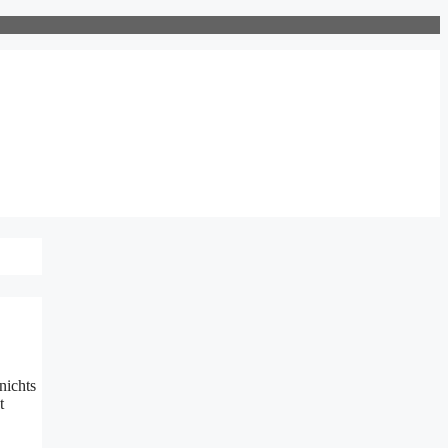
nichts
t grüßt