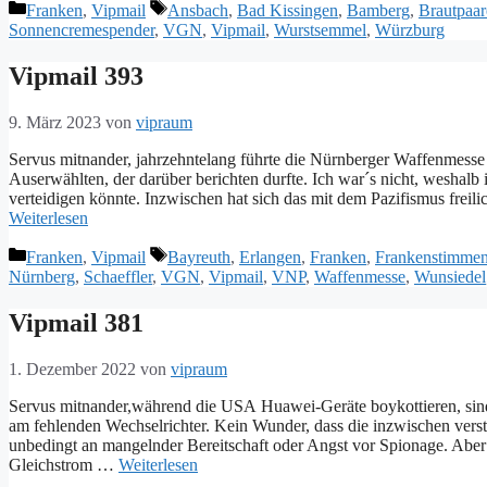
Kategorien
Schlagwörter
Franken
,
Vipmail
Ansbach
,
Bad Kissingen
,
Bamberg
,
Brautpaar
Sonnencremespender
,
VGN
,
Vipmail
,
Wurstsemmel
,
Würzburg
Vipmail 393
9. März 2023
von
vipraum
Servus mitnander, jahrzehntelang führte die Nürnberger Waffenmesse 
Auserwählten, der darüber berichten durfte. Ich war´s nicht, weshalb
verteidigen könnte. Inzwischen hat sich das mit dem Pazifismus freil
Weiterlesen
Kategorien
Schlagwörter
Franken
,
Vipmail
Bayreuth
,
Erlangen
,
Franken
,
Frankenstimme
Nürnberg
,
Schaeffler
,
VGN
,
Vipmail
,
VNP
,
Waffenmesse
,
Wunsiedel
Vipmail 381
1. Dezember 2022
von
vipraum
Servus mitnander,während die USA Huawei-Geräte boykottieren, sind s
am fehlenden Wechselrichter. Kein Wunder, dass die inzwischen verst
unbedingt an mangelnder Bereitschaft oder Angst vor Spionage. A
Gleichstrom …
Weiterlesen