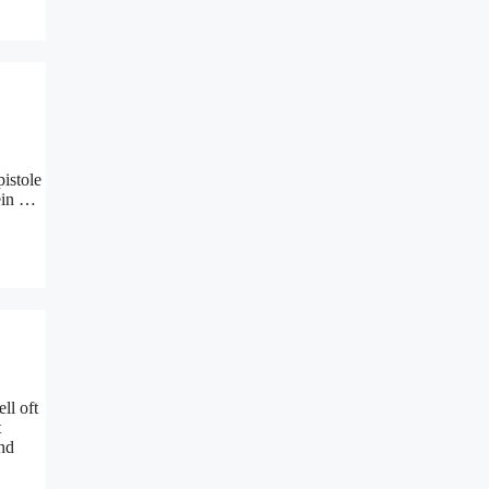
istole
 ein …
ll oft
t
nd