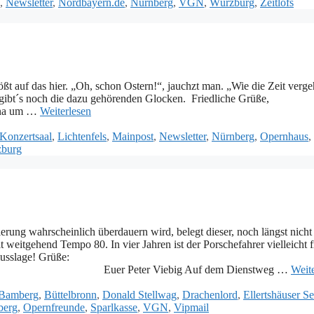
,
Newsletter
,
Nordbayern.de
,
Nürnberg
,
VGN
,
Würzburg
,
Zeitlofs
ßt auf das hier. „Oh, schon Ostern!“, jauchzt man. „Wie die Zeit verge
est gibt´s noch die dazu gehörenden Glocken. Friedliche Grüße,
a um …
Weiterlesen
Konzertsaal
,
Lichtenfels
,
Mainpost
,
Newsletter
,
Nürnberg
,
Opernhaus
,
burg
rung wahrscheinlich überdauern wird, belegt dieser, noch längst nicht
 weitgehend Tempo 80. In vier Jahren ist der Porschefahrer vielleicht f
lusslage! Grüße:
uf dem Dienstweg …
Weit
Bamberg
,
Büttelbronn
,
Donald Stellwag
,
Drachenlord
,
Ellertshäuser S
berg
,
Opernfreunde
,
Sparlkasse
,
VGN
,
Vipmail