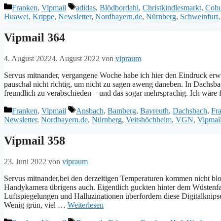
Kategorien
Schlagwörter
Franken
,
Vipmail
adidas
,
Blödbordahl
,
Christkindlesmarkt
,
Cobu
Huawei
,
Krippe
,
Newsletter
,
Nordbayern.de
,
Nürnberg
,
Schweinfurt
Vipmail 364
4. August 2022
4. August 2022
von
vipraum
Servus mitnander, vergangene Woche habe ich hier den Eindruck erweck
pauschal nicht richtig, um nicht zu sagen aweng daneben. In Dachsba
freundlich zu verabschieden – und das sogar mehrsprachig. Ich wäre
Kategorien
Schlagwörter
Franken
,
Vipmail
Ansbach
,
Bamberg
,
Bayreuth
,
Dachsbach
,
Fr
Newsletter
,
Nordbayern.de
,
Nürnberg
,
Veitshöchheim
,
VGN
,
Vipmai
Vipmail 358
23. Juni 2022
von
vipraum
Servus mitnander,bei den derzeitigen Temperaturen kommen nicht blo
Handykamera übrigens auch. Eigentlich guckten hinter dem Wüstenf
Luftspiegelungen und Halluzinationen überfordern diese Digitalkn
Wenig grün, viel …
Weiterlesen