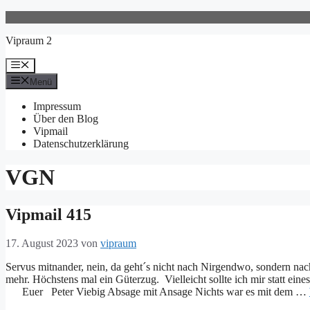
Zum
Inhalt
Vipraum 2
springen
Menü
Menü
Impressum
Über den Blog
Vipmail
Datenschutzerklärung
VGN
Vipmail 415
17. August 2023
von
vipraum
Servus mitnander, nein, da geht´s nicht nach Nirgendwo, sondern nach 
mehr. Höchstens mal ein Güterzug. Vielleicht sollte ich mir statt e
Euer Peter Viebig Absage mit Ansage Nichts war es mit dem …