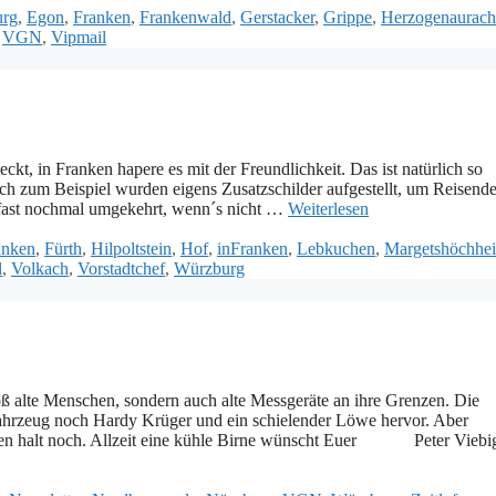
rg
,
Egon
,
Franken
,
Frankenwald
,
Gerstacker
,
Grippe
,
Herzogenaurach
,
VGN
,
Vipmail
t, in Franken hapere es mit der Freundlichkeit. Das ist natürlich so
ch zum Beispiel wurden eigens Zusatzschilder aufgestellt, um Reisend
 fast nochmal umgekehrt, wenn´s nicht …
Weiterlesen
anken
,
Fürth
,
Hilpoltstein
,
Hof
,
inFranken
,
Lebkuchen
,
Margetshöchhe
l
,
Volkach
,
Vorstadtchef
,
Würzburg
ß alte Menschen, sondern auch alte Messgeräte an ihre Grenzen. Die
ahrzeug noch Hardy Krüger und ein schielender Löwe hervor. Aber
ipsen halt noch. Allzeit eine kühle Birne wünscht Euer Peter Viebi