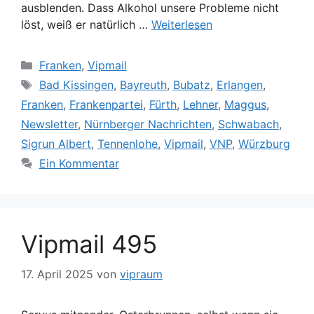
ausblenden. Dass Alkohol unsere Probleme nicht
löst, weiß er natürlich …
Weiterlesen
Kategorien
Franken
,
Vipmail
Schlagwörter
Bad Kissingen
,
Bayreuth
,
Bubatz
,
Erlangen
,
Franken
,
Frankenpartei
,
Fürth
,
Lehner
,
Maggus
,
Newsletter
,
Nürnberger Nachrichten
,
Schwabach
,
Sigrun Albert
,
Tennenlohe
,
Vipmail
,
VNP
,
Würzburg
Ein Kommentar
Vipmail 495
17. April 2025
von
vipraum