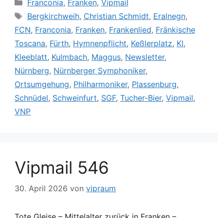
Kategorien
Franconia
,
Franken
,
Vipmail
Schlagwörter
Bergkirchweih
,
Christian Schmidt
,
Eralnegn
,
FCN
,
Franconia
,
Franken
,
Frankenlied
,
Fränkische
Toscana
,
Fürth
,
Hymnenpflicht
,
Keßlerplatz
,
KI
,
Kleeblatt
,
Kulmbach
,
Maggus
,
Newsletter
,
Nürnberg
,
Nürnberger Symphoniker
,
Ortsumgehung
,
Philharmoniker
,
Plassenburg
,
Schnüdel
,
Schweinfurt
,
SGF
,
Tucher-Bier
,
Vipmail
,
VNP
Vipmail 546
30. April 2026
von
vipraum
Tote Gleise – Mittelalter zurück in Franken –