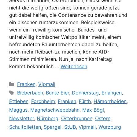
Servus mitnander, Osterbrunnen, selbst wenn sie
nicht die weltgrößten sind, können gerade jetzt
gut dabei helfen, die Contenance zu bewahren und
ein bisschen runterzukommen. Beispielsweise,
wenn ein freiwillig komischer Bundes- und
unfreiwillig komischer Weltpolitiker meint, einem
befreundeten Bauunternehmen dabei zu helfen,
noch mehr Reibach zu machen, könne AfD-
Stimmen minimieren. Nun ja, nach Karfreitag
kommt bekanntlich …
Weiterlesen
Kategorien
Franken
,
Vipmail
Schlagwörter
Bieberbach
,
Bunte Eier
,
Donnerstag
,
Erlangen
,
Ettleben
,
Forchheim
,
Franken
,
Fürth
,
Hämorrhoiden
,
Maggus
,
Magnetschwebebahn
,
Max Bögl
,
Newsletter
,
Nürnberg
,
Osterbrunnen
,
Ostern
,
Schultoiletten
,
Spargel
,
StUB
,
Vipmail
,
Würzburg