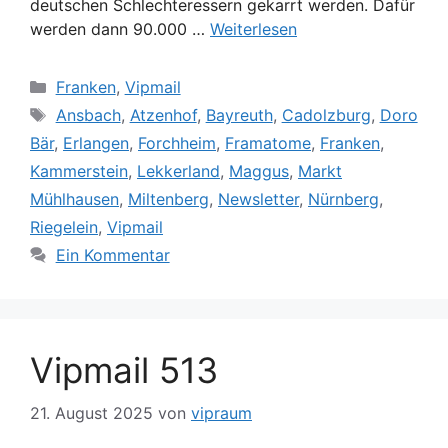
deutschen Schlechteressern gekarrt werden. Dafür
werden dann 90.000 …
Weiterlesen
Kategorien
Franken
,
Vipmail
Schlagwörter
Ansbach
,
Atzenhof
,
Bayreuth
,
Cadolzburg
,
Doro
Bär
,
Erlangen
,
Forchheim
,
Framatome
,
Franken
,
Kammerstein
,
Lekkerland
,
Maggus
,
Markt
Mühlhausen
,
Miltenberg
,
Newsletter
,
Nürnberg
,
Riegelein
,
Vipmail
Ein Kommentar
Vipmail 513
21. August 2025
von
vipraum