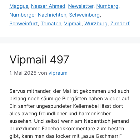
Maggus
,
Nasser Ahmed
,
Newsletter
,
Nürnberg
,
Nürnberger Nachrichten
,
Schweinburg
,
Schweinfurt
,
Tomaten
,
Vipmail
,
Würzburg
,
Zirndorf
Vipmail 497
1. Mai 2025
von
vipraum
Servus mitnander, der Mai ist gekommen und auch
bislang noch säumige Biergärten haben wieder auf.
Ein sanfter ungespundeter Kellernebel lässt dort
alles aweng freundlicher und harmonischer
aussehen. Und selbst wenn am Nebentisch jemand
brunzdumme Facebookkommentare zum besten
gibt, kann man das locker mit „asua Gschmarri“