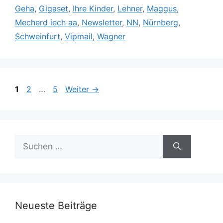
Geha
,
Gigaset
,
Ihre Kinder
,
Lehner
,
Maggus
,
Mecherd iech aa
,
Newsletter
,
NN
,
Nürnberg
,
Schweinfurt
,
Vipmail
,
Wagner
Seite
Seite
Seite
1
2
…
5
Weiter
→
Suche
nach:
Neueste Beiträge