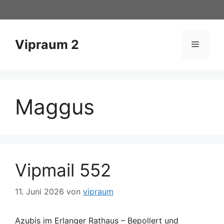
Zum
Inhalt
springen
Vipraum 2
Menü
Maggus
Vipmail 552
11. Juni 2026
von
vipraum
Azubis im Erlanger Rathaus – Bepollert und