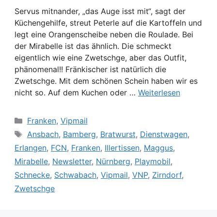
Servus mitnander, „das Auge isst mit“, sagt der
Küchengehilfe, streut Peterle auf die Kartoffeln und
legt eine Orangenscheibe neben die Roulade. Bei
der Mirabelle ist das ähnlich. Die schmeckt
eigentlich wie eine Zwetschge, aber das Outfit,
phänomenal!! Fränkischer ist natürlich die
Zwetschge. Mit dem schönen Schein haben wir es
nicht so. Auf dem Kuchen oder …
Weiterlesen
Kategorien
Franken
,
Vipmail
Schlagwörter
Ansbach
,
Bamberg
,
Bratwurst
,
Dienstwagen
,
Erlangen
,
FCN
,
Franken
,
Illertissen
,
Maggus
,
Mirabelle
,
Newsletter
,
Nürnberg
,
Playmobil
,
Schnecke
,
Schwabach
,
Vipmail
,
VNP
,
Zirndorf
,
Zwetschge