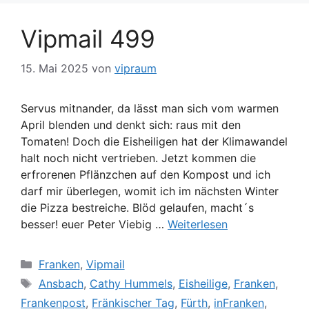
Vipmail 499
15. Mai 2025
von
vipraum
Servus mitnander, da lässt man sich vom warmen
April blenden und denkt sich: raus mit den
Tomaten! Doch die Eisheiligen hat der Klimawandel
halt noch nicht vertrieben. Jetzt kommen die
erfrorenen Pflänzchen auf den Kompost und ich
darf mir überlegen, womit ich im nächsten Winter
die Pizza bestreiche. Blöd gelaufen, macht´s
besser! euer Peter Viebig …
Weiterlesen
Kategorien
Franken
,
Vipmail
Schlagwörter
Ansbach
,
Cathy Hummels
,
Eisheilige
,
Franken
,
Frankenpost
,
Fränkischer Tag
,
Fürth
,
inFranken
,