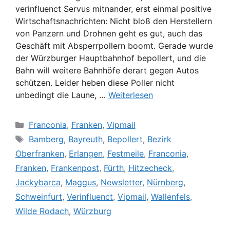
verinfluenct Servus mitnander, erst einmal positive
Wirtschaftsnachrichten: Nicht bloß den Herstellern
von Panzern und Drohnen geht es gut, auch das
Geschäft mit Absperrpollern boomt. Gerade wurde
der Würzburger Hauptbahnhof bepollert, und die
Bahn will weitere Bahnhöfe derart gegen Autos
schützen. Leider heben diese Poller nicht
unbedingt die Laune, …
Weiterlesen
Kategorien
Franconia
,
Franken
,
Vipmail
Schlagwörter
Bamberg
,
Bayreuth
,
Bepollert
,
Bezirk
Oberfranken
,
Erlangen
,
Festmeile
,
Franconia
,
Franken
,
Frankenpost
,
Fürth
,
Hitzecheck
,
Jackybarca
,
Maggus
,
Newsletter
,
Nürnberg
,
Schweinfurt
,
Verinfluenct
,
Vipmail
,
Wallenfels
,
Wilde Rodach
,
Würzburg