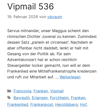
Vipmail 536
19. Februar 2026
von
vipraum
Servus mitnander, unser Maggus scheint den
römischen Dichter Juvenal zu kennen. Zumindest
dessen Satz „panem et circenses“. Nachdem er
aber offenbar nicht daddelt, lenkt er halt mit
Gesang von der Politik ab. Für sein
Adventskonzert hat er schon reichlich
Steuergelder locker gemacht, nun will er dem
Frankenlied eine Mittelfrankenstrophe kredenzen
und ruft zur Mitarbeit auf. …
Weiterlesen
Kategorien
Franconia
,
Franken
,
Vipmail
Schlagwörter
Bayreuth
,
Erlangen
,
Forchheim
,
Franken
,
Frankenlied
,
Frankenpost
,
Heroldsberg
,
Hof
,