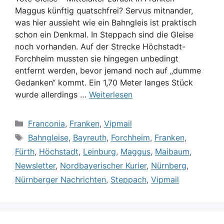
Maggus künftig quatschfrei? Servus mitnander,
was hier aussieht wie ein Bahngleis ist praktisch
schon ein Denkmal. In Steppach sind die Gleise
noch vorhanden. Auf der Strecke Höchstadt-
Forchheim mussten sie hingegen unbedingt
entfernt werden, bevor jemand noch auf „dumme
Gedanken“ kommt. Ein 1,70 Meter langes Stück
wurde allerdings …
Weiterlesen
Kategorien
Franconia
,
Franken
,
Vipmail
Schlagwörter
Bahngleise
,
Bayreuth
,
Forchheim
,
Franken
,
Fürth
,
Höchstadt
,
Leinburg
,
Maggus
,
Maibaum
,
Newsletter
,
Nordbayerischer Kurier
,
Nürnberg
,
Nürnberger Nachrichten
,
Steppach
,
Vipmail