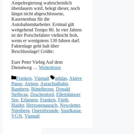
Ampelregierung wahrscheinlich
überdauern wird, belegt dieser, noch
längst nicht abgeschlossene,
Kasernenbau für die
Autobahnmitarbeiter. Erstmal gilt
weitgehend Tempo 80. In vier Jahren
ist der Porschefahrer vielleicht froh,
wenn er wenigstens 130 fahren darf.
Faktenlage geht halt über
Beschlusslage! Grüße:
Euer Peter Viebig Auf dem
Dienstweg …
Weiterlesen
Kategorien
Schlagwörter
Franken
,
Vipmail
adidas
,
Aktive
Pause
,
Atrium
,
Aurachtalbahn
,
Bamberg
,
Büttelbronn
,
Donald
Stellwag
,
Drachenlord
,
Ellertshäuser
See
,
Erlangen
,
Franken
,
Fürth
,
Haider
,
Herzogenaurach
,
Newsletter
,
Nürnberg
,
Opernfreunde
,
Sparlkasse
,
VGN
,
Vipmail