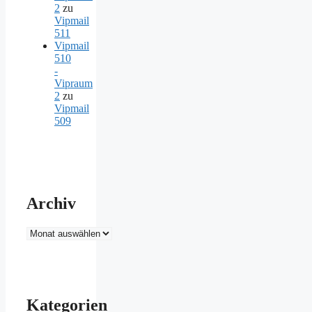
2
zu
Vipmail
511
Vipmail
510
-
Vipraum
2
zu
Vipmail
509
Archiv
Archiv
Kategorien