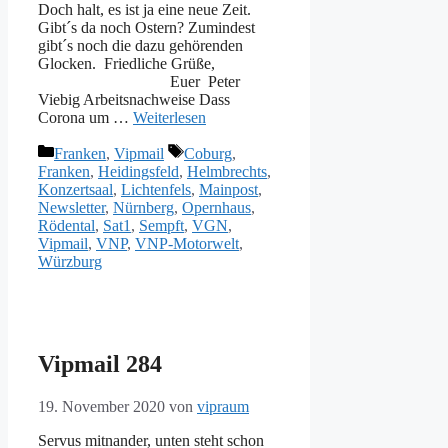
Doch halt, es ist ja eine neue Zeit.
Gibt´s da noch Ostern? Zumindest
gibt´s noch die dazu gehörenden
Glocken. Friedliche Grüße,
Euer Peter
Viebig Arbeitsnachweise Dass
Corona um …
Weiterlesen
Kategorien
Schlagwörter
Franken
,
Vipmail
Coburg
,
Franken
,
Heidingsfeld
,
Helmbrechts
,
Konzertsaal
,
Lichtenfels
,
Mainpost
,
Newsletter
,
Nürnberg
,
Opernhaus
,
Rödental
,
Sat1
,
Sempft
,
VGN
,
Vipmail
,
VNP
,
VNP-Motorwelt
,
Würzburg
Vipmail 284
19. November 2020
von
vipraum
Servus mitnander, unten steht schon