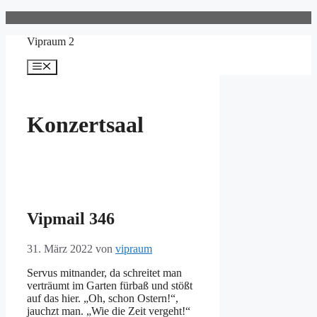
Zum
Inhalt
Vipraum 2
springen
Menü
Konzertsaal
Vipmail 346
31. März 2022
von
vipraum
Servus mitnander, da schreitet man
verträumt im Garten fürbaß und stößt
auf das hier. „Oh, schon Ostern!“,
jauchzt man. „Wie die Zeit vergeht!“