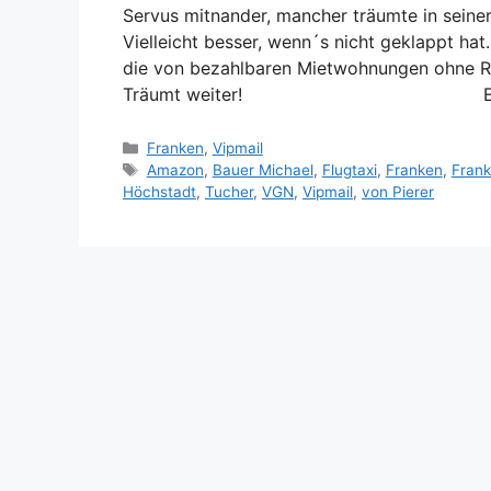
Servus mitnander, mancher träumte in seiner
Vielleicht besser, wenn´s nicht geklappt ha
die von bezahlbaren Mietwohnungen ohne R
Träumt weiter! Euer Peter 
Kategorien
Franken
,
Vipmail
Schlagwörter
Amazon
,
Bauer Michael
,
Flugtaxi
,
Franken
,
Frank
Höchstadt
,
Tucher
,
VGN
,
Vipmail
,
von Pierer