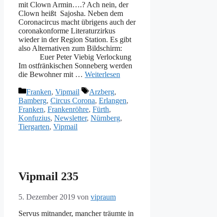
mit Clown Armin….? Ach nein, der
Clown heißt Sajosha. Neben dem
Coronacircus macht übrigens auch der
coronakonforme Literaturzirkus
wieder in der Region Station. Es gibt
also Alternativen zum Bildschirm:
Euer Peter Viebig Verlockung
Im ostfränkischen Sonneberg werden
die Bewohner mit …
Weiterlesen
Kategorien
Schlagwörter
Franken
,
Vipmail
Arzberg
,
Bamberg
,
Circus Corona
,
Erlangen
,
Franken
,
Frankenröhre
,
Fürth
,
Konfuzius
,
Newsletter
,
Nürnberg
,
Tiergarten
,
Vipmail
Vipmail 235
5. Dezember 2019
von
vipraum
Servus mitnander, mancher träumte in