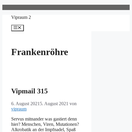
Zum
Inhalt
Vipraum 2
springen
Menü
Frankenröhre
Vipmail 315
6. August 2021
5. August 2021
von
vipraum
Servus mitnander was gastiert denn
hier? Menschen, Viren, Mutationen?
Alkrobatik an der Impfnadel, Spaß