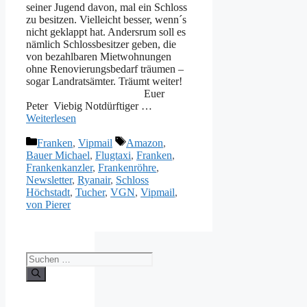
seiner Jugend davon, mal ein Schloss
zu besitzen. Vielleicht besser, wenn´s
nicht geklappt hat. Andersrum soll es
nämlich Schlossbesitzer geben, die
von bezahlbaren Mietwohnungen
ohne Renovierungsbedarf träumen –
sogar Landratsämter. Träumt weiter!
Euer
Peter Viebig Notdürftiger …
Weiterlesen
Kategorien
Schlagwörter
Franken
,
Vipmail
Amazon
,
Bauer Michael
,
Flugtaxi
,
Franken
,
Frankenkanzler
,
Frankenröhre
,
Newsletter
,
Ryanair
,
Schloss
Höchstadt
,
Tucher
,
VGN
,
Vipmail
,
von Pierer
Suche
nach: