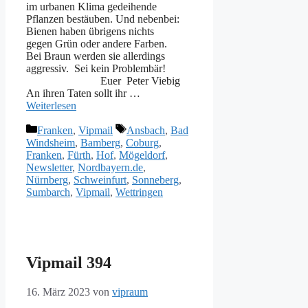
im urbanen Klima gedeihende
Pflanzen bestäuben. Und nebenbei:
Bienen haben übrigens nichts
gegen Grün oder andere Farben.
Bei Braun werden sie allerdings
aggressiv. Sei kein Problembär!
Euer Peter Viebig
An ihren Taten sollt ihr …
Weiterlesen
Kategorien
Schlagwörter
Franken
,
Vipmail
Ansbach
,
Bad
Windsheim
,
Bamberg
,
Coburg
,
Franken
,
Fürth
,
Hof
,
Mögeldorf
,
Newsletter
,
Nordbayern.de
,
Nürnberg
,
Schweinfurt
,
Sonneberg
,
Sumbarch
,
Vipmail
,
Wettringen
Vipmail 394
16. März 2023
von
vipraum