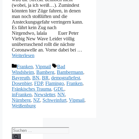
(wobei, ja ich weiß…). Zumindest
könnten hier Züge fahren, in denen
man noch stoßlüften und die
Ansteckungsgefahr verringern kann.
Es fährt kein Zug nach
Nirgendwo, lalala Euer Peter
Viebig New Wave Leider völlig
unüberraschend rollt die nächste
Coronawelle an. Vorne dabei bei …
Weiterlesen
Kategorien
Schlagwörter
Franken
,
Vipmail
Bad
Windsheim
,
Bamberg
,
Bambermann
,
Bayreuth
,
BN
,
BR
,
demografiefest
,
Dosenbier
,
FDP
,
Flamingo
,
Franken
,
Fränkisches Trauma
,
GDL
,
inFranken
,
Newsletter
,
NN
,
Nürnberg
,
NZ
,
Schweinfurt
,
Vipmail
,
Weißenburg
Suche
nach: