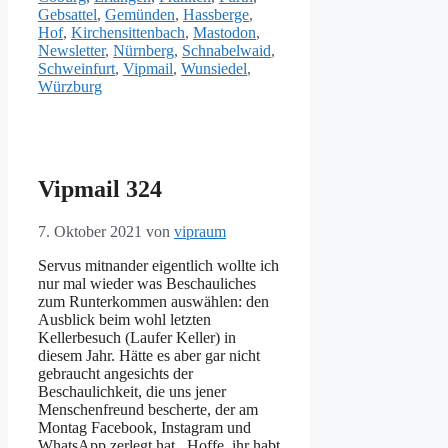
Gebsattel
,
Gemünden
,
Hassberge
,
Hof
,
Kirchensittenbach
,
Mastodon
,
Newsletter
,
Nürnberg
,
Schnabelwaid
,
Schweinfurt
,
Vipmail
,
Wunsiedel
,
Würzburg
Vipmail 324
7. Oktober 2021
von
vipraum
Servus mitnander eigentlich wollte ich
nur mal wieder was Beschauliches
zum Runterkommen auswählen: den
Ausblick beim wohl letzten
Kellerbesuch (Laufer Keller) in
diesem Jahr. Hätte es aber gar nicht
gebraucht angesichts der
Beschaulichkeit, die uns jener
Menschenfreund bescherte, der am
Montag Facebook, Instagram und
WhatsApp zerlegt hat. Hoffe, ihr habt