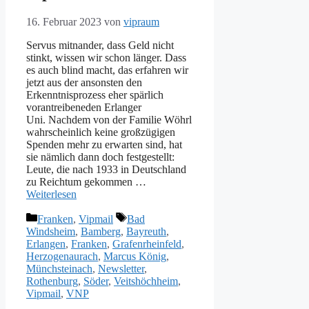
16. Februar 2023
von
vipraum
Servus mitnander, dass Geld nicht
stinkt, wissen wir schon länger. Dass
es auch blind macht, das erfahren wir
jetzt aus der ansonsten den
Erkenntnisprozess eher spärlich
vorantreibeneden Erlanger
Uni. Nachdem von der Familie Wöhrl
wahrscheinlich keine großzügigen
Spenden mehr zu erwarten sind, hat
sie nämlich dann doch festgestellt:
Leute, die nach 1933 in Deutschland
zu Reichtum gekommen …
Weiterlesen
Kategorien
Schlagwörter
Franken
,
Vipmail
Bad
Windsheim
,
Bamberg
,
Bayreuth
,
Erlangen
,
Franken
,
Grafenrheinfeld
,
Herzogenaurach
,
Marcus König
,
Münchsteinach
,
Newsletter
,
Rothenburg
,
Söder
,
Veitshöchheim
,
Vipmail
,
VNP