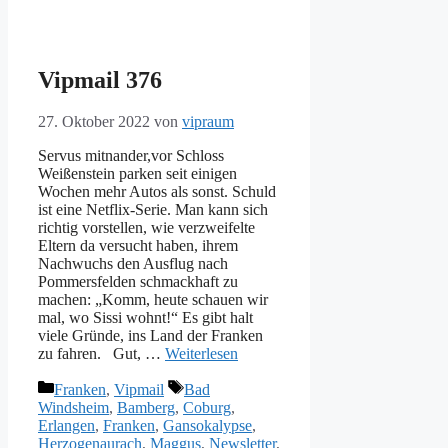
Vipmail 376
27. Oktober 2022
von
vipraum
Servus mitnander,vor Schloss
Weißenstein parken seit einigen
Wochen mehr Autos als sonst. Schuld
ist eine Netflix-Serie. Man kann sich
richtig vorstellen, wie verzweifelte
Eltern da versucht haben, ihrem
Nachwuchs den Ausflug nach
Pommersfelden schmackhaft zu
machen: „Komm, heute schauen wir
mal, wo Sissi wohnt!“ Es gibt halt
viele Gründe, ins Land der Franken
zu fahren. Gut, …
Weiterlesen
Kategorien
Schlagwörter
Franken
,
Vipmail
Bad
Windsheim
,
Bamberg
,
Coburg
,
Erlangen
,
Franken
,
Gansokalypse
,
Herzogenaurach
,
Maggus
,
Newsletter
,