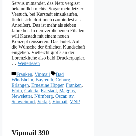
Servus mitnander, das Netz vergisst
bekanntlich nichts. Sogar mein letzter
Versuch, bei Karstadt einzukaufen,
findet sich dort noch (zumindest als
Anreißer). Das ist mehr als sieben
Jahre her. In den verbliebenen Filialen
will Karstadt mit einem neuen
Konzept reüssieren. Das lautet: Auf
die Wünsche der örtlichen Kundschaft
eingehen. Vielleicht gibt´s an der
Lorenzkirche also bald Druckerpapier.
…
Weiterlesen
Kategorien
Schlagwörter
Franken
,
Vipmail
Bad
Windsheim
,
Bayreuth
,
Coburg
,
Erlangen
,
Ernestine Hipper
,
Franken
,
Fürth
,
Galeria
,
Karstadt
,
Maggus
,
Newsletter
,
Nürnberg
,
Oscar
,
rtv
,
Schweinfurt
,
Verlag
,
Vipmail
,
VNP
Vipmail 390