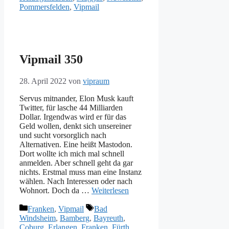
Pommersfelden
,
Vipmail
Vipmail 350
28. April 2022
von
vipraum
Servus mitnander, Elon Musk kauft
Twitter, für lasche 44 Milliarden
Dollar. Irgendwas wird er für das
Geld wollen, denkt sich unsereiner
und sucht vorsorglich nach
Alternativen. Eine heißt Mastodon.
Dort wollte ich mich mal schnell
anmelden. Aber schnell geht da gar
nichts. Erstmal muss man eine Instanz
wählen. Nach Interessen oder nach
Wohnort. Doch da …
Weiterlesen
Kategorien
Schlagwörter
Franken
,
Vipmail
Bad
Windsheim
,
Bamberg
,
Bayreuth
,
Coburg
,
Erlangen
,
Franken
,
Fürth
,