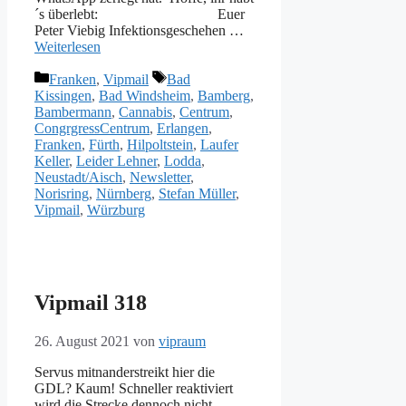
´s überlebt: Euer
Peter Viebig Infektionsgeschehen …
Weiterlesen
Kategorien
Schlagwörter
Franken
,
Vipmail
Bad
Kissingen
,
Bad Windsheim
,
Bamberg
,
Bambermann
,
Cannabis
,
Centrum
,
CongrgressCentrum
,
Erlangen
,
Franken
,
Fürth
,
Hilpoltstein
,
Laufer
Keller
,
Leider Lehner
,
Lodda
,
Neustadt/Aisch
,
Newsletter
,
Norisring
,
Nürnberg
,
Stefan Müller
,
Vipmail
,
Würzburg
Vipmail 318
26. August 2021
von
vipraum
Servus mitnanderstreikt hier die
GDL? Kaum! Schneller reaktiviert
wird die Strecke dennoch nicht