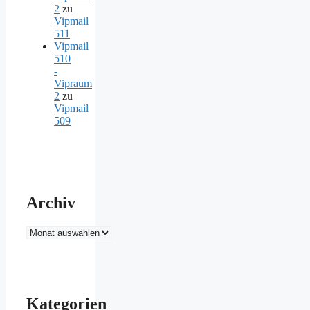
2
zu
Vipmail
511
Vipmail
510
-
Vipraum
2
zu
Vipmail
509
Archiv
Archiv
Kategorien