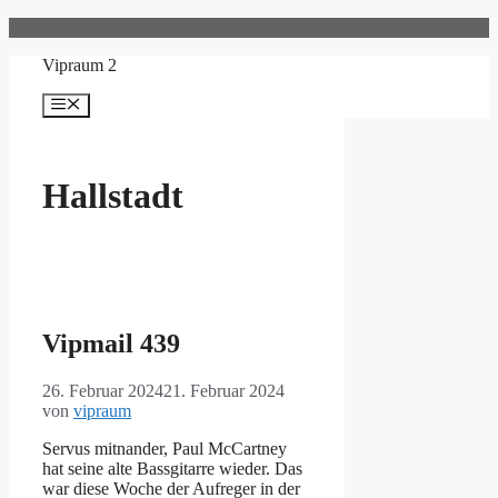
Zum
Inhalt
Vipraum 2
springen
Menü
Hallstadt
Vipmail 439
26. Februar 2024
21. Februar 2024
von
vipraum
Servus mitnander, Paul McCartney
hat seine alte Bassgitarre wieder. Das
war diese Woche der Aufreger in der