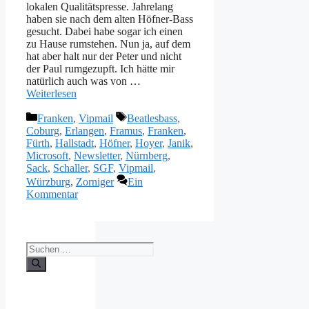
lokalen Qualitätspresse. Jahrelang
haben sie nach dem alten Höfner-Bass
gesucht. Dabei habe sogar ich einen
zu Hause rumstehen. Nun ja, auf dem
hat aber halt nur der Peter und nicht
der Paul rumgezupft. Ich hätte mir
natürlich auch was von …
Weiterlesen
Kategorien
Schlagwörter
Franken
,
Vipmail
Beatlesbass
,
Coburg
,
Erlangen
,
Framus
,
Franken
,
Fürth
,
Hallstadt
,
Höfner
,
Hoyer
,
Janik
,
Microsoft
,
Newsletter
,
Nürnberg
,
Sack
,
Schaller
,
SGF
,
Vipmail
,
Würzburg
,
Zorniger
Ein
Kommentar
Suche
nach: