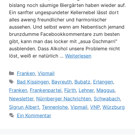
bislang noch säumige Biergärten haben wieder auf.
Ein sanfter ungespundeter Kellernebel lässt dort
alles aweng freundlicher und harmonischer
aussehen. Und selbst wenn am Nebentisch jemand
brunzdumme Facebookkommentare zum besten
gibt, kann man das locker mit „asua Gschmarri“
ausblenden. Dass Alkohol unsere Probleme nicht
löst, weiß er natürlich …
Weiterlesen
Kategorien
Franken
,
Vipmail
Schlagwörter
Bad Kissingen
,
Bayreuth
,
Bubatz
,
Erlangen
,
Franken
,
Frankenpartei
,
Fürth
,
Lehner
,
Maggus
,
Newsletter
,
Nürnberger Nachrichten
,
Schwabach
,
Sigrun Albert
,
Tennenlohe
,
Vipmail
,
VNP
,
Würzburg
Ein Kommentar