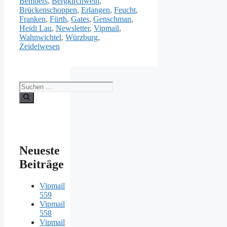
Bembers
,
Bergkirchweih
,
Brückenschoppen
,
Erlangen
,
Feucht
,
Franken
,
Fürth
,
Gates
,
Genschman
,
Heidi Lau
,
Newsletter
,
Vipmail
,
Wahnwichtel
,
Würzburg
,
Zeidelwesen
Suche
nach:
Neueste
Beiträge
Vipmail
559
Vipmail
558
Vipmail