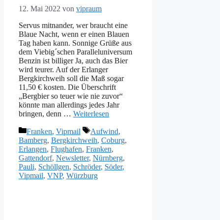
12. Mai 2022
von
vipraum
Servus mitnander, wer braucht eine
Blaue Nacht, wenn er einen Blauen
Tag haben kann. Sonnige Grüße aus
dem Viebig´schen Paralleluniversum
Benzin ist billiger Ja, auch das Bier
wird teurer. Auf der Erlanger
Bergkirchweih soll die Maß sogar
11,50 € kosten. Die Überschrift
„Bergbier so teuer wie nie zuvor“
könnte man allerdings jedes Jahr
bringen, denn …
Weiterlesen
Kategorien
Schlagwörter
Franken
,
Vipmail
Aufwind
,
Bamberg
,
Bergkirchweih
,
Coburg
,
Erlangen
,
Flughafen
,
Franken
,
Gattendorf
,
Newsletter
,
Nürnberg
,
Pauli
,
Schöllgen
,
Schröder
,
Söder
,
Vipmail
,
VNP
,
Würzburg