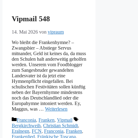
Vipmail 548
14. Mai 2026
von
vipraum
Wo bleibt die Frankenhymne? –
Zwangsbier – Abstiege Servus
mitnander, Geld ist keines da, da muss
den Schulen halt anderweitig geholfen
werden. Unserem vom Foodblogger
zum Sangesbruder gewandelten
Landesvater ist da jetzt eine
Hymnenpflicht eingefallen. Bei
schulischen Festivitäten sollen künftig
neben der Bayernhymne mindestens
noch das Deutschlandlied oder die
Europahymne intoniert werden. Ey,
Maggus, was …
Weiterlesen
Kategorien
Schlagwörter
Franconia
,
Franken
,
Vipmail
Bergkirchweih
,
Christian Schmidt
,
Eralnegn
,
FCN
,
Franconia
,
Franken
,
Frankenlied
,
Fränkische Toscana
,