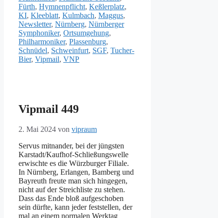
Fürth
,
Hymnenpflicht
,
Keßlerplatz
,
KI
,
Kleeblatt
,
Kulmbach
,
Maggus
,
Newsletter
,
Nürnberg
,
Nürnberger
Symphoniker
,
Ortsumgehung
,
Philharmoniker
,
Plassenburg
,
Schnüdel
,
Schweinfurt
,
SGF
,
Tucher-
Bier
,
Vipmail
,
VNP
Vipmail 449
2. Mai 2024
von
vipraum
Servus mitnander, bei der jüngsten
Karstadt/Kaufhof-Schließungswelle
erwischte es die Würzburger Filiale.
In Nürnberg, Erlangen, Bamberg und
Bayreuth freute man sich hingegen,
nicht auf der Streichliste zu stehen.
Dass das Ende bloß aufgeschoben
sein dürfte, kann jeder feststellen, der
mal an einem normalen Werktag