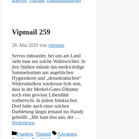
übereilt
,
Vipmail
,
Zukunftsmuseum
Vipmail 259
28. Mai 2020
von
vipraum
Servus mitnander, bei uns am Land
sieht man nur solche Wahnwichtel. In
den Städten müsste das merkwürdige
Sammelsurium aus angeblichen
Hygienikern und „demokratischen“
Widerständlern wiederum froh sein,
dass in der Merkel-Gates-Diktatur
noch eine gewisse Liberalität
vorherrscht. In jedem fränkischen
Dorf hätte nach einer solchen
Darbietung längst jemand ins Handy
gebrüllt: „Mir ham dou aan, der …
Weiterlesen
Kategorien
Schlagwörter
Franken
,
Vipmail
Aiwanger
,