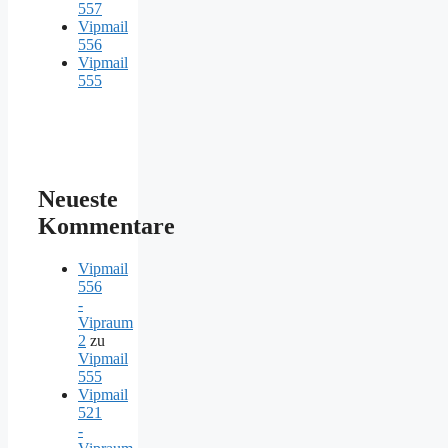
557
Vipmail
556
Vipmail
555
Neueste
Kommentare
Vipmail
556
-
Vipraum
2
zu
Vipmail
555
Vipmail
521
-