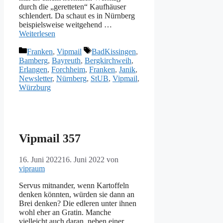
durch die „geretteten“ Kaufhäuser
schlendert. Da schaut es in Nürnberg
beispielsweise weitgehend …
Weiterlesen
Kategorien
Schlagwörter
Franken
,
Vipmail
BadKissingen
,
Bamberg
,
Bayreuth
,
Bergkirchweih
,
Erlangen
,
Forchheim
,
Franken
,
Janik
,
Newsletter
,
Nürnberg
,
StUB
,
Vipmail
,
Würzburg
Vipmail 357
16. Juni 2022
16. Juni 2022
von
vipraum
Servus mitnander, wenn Kartoffeln
denken könnten, würden sie dann an
Brei denken? Die edleren unter ihnen
wohl eher an Gratin. Manche
vielleicht auch daran, neben einer