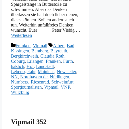
Spargelstange in Buttersoße zu
schwimmen. Aber das Denken
überlassen sie halt doch lieber denen,
die es können. Sollten andere auch
tun. Weiterhin unfallfreies Denken
wünscht, Euer Peter Viebig …
Weiterlesen
Kategorien
Schlagwörter
Franken
,
Vipmail
Albert
,
Bad
Kissingen
,
Bamberg
,
Bayreuth
,
Bergkirchweih
,
Claudia Roth
,
Coburg
,
Erlangen
,
Franken
,
Fürth
,
häßlich
,
Hof
,
Landstadt
,
Lebensgefahr
,
Mainleus
,
Newsletter
,
NN
,
Nordbayern.de
,
Nüdlingen
,
Nürnberg
,
Riesenrad
,
Schweinfurt
,
Sportjournalisten
,
Vipmail
,
VNP
,
Würzburg
Vipmail 352