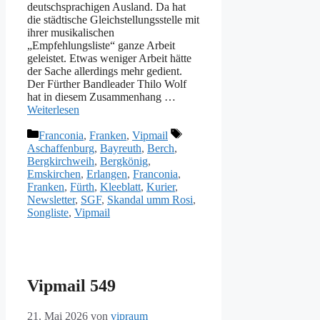
deutschsprachigen Ausland. Da hat
die städtische Gleichstellungsstelle mit
ihrer musikalischen
„Empfehlungsliste“ ganze Arbeit
geleistet. Etwas weniger Arbeit hätte
der Sache allerdings mehr gedient.
Der Fürther Bandleader Thilo Wolf
hat in diesem Zusammenhang …
Weiterlesen
Kategorien
Schlagwörter
Franconia
,
Franken
,
Vipmail
Aschaffenburg
,
Bayreuth
,
Berch
,
Bergkirchweih
,
Bergkönig
,
Emskirchen
,
Erlangen
,
Franconia
,
Franken
,
Fürth
,
Kleeblatt
,
Kurier
,
Newsletter
,
SGF
,
Skandal umm Rosi
,
Songliste
,
Vipmail
Vipmail 549
21. Mai 2026
von
vipraum