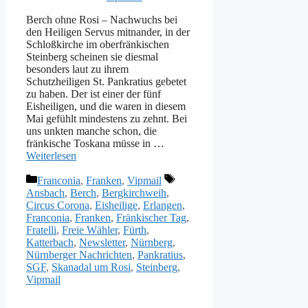
Berch ohne Rosi – Nachwuchs bei
den Heiligen Servus mitnander, in der
Schloßkirche im oberfränkischen
Steinberg scheinen sie diesmal
besonders laut zu ihrem
Schutzheiligen St. Pankratius gebetet
zu haben. Der ist einer der fünf
Eisheiligen, und die waren in diesem
Mai gefühlt mindestens zu zehnt. Bei
uns unkten manche schon, die
fränkische Toskana müsse in …
Weiterlesen
Kategorien
Schlagwörter
Franconia
,
Franken
,
Vipmail
Ansbach
,
Berch
,
Bergkirchweih
,
Circus Corona
,
Eisheilige
,
Erlangen
,
Franconia
,
Franken
,
Fränkischer Tag
,
Fratelli
,
Freie Wähler
,
Fürth
,
Katterbach
,
Newsletter
,
Nürnberg
,
Nürnberger Nachrichten
,
Pankratius
,
SGF
,
Skanadal um Rosi
,
Steinberg
,
Vipmail