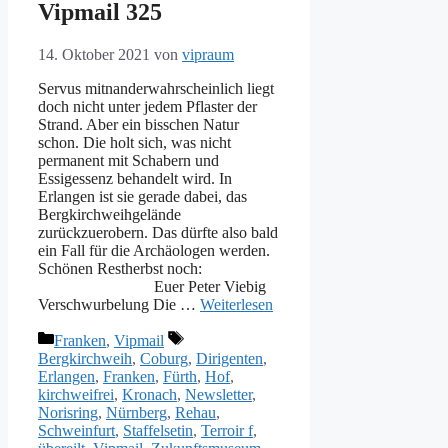
Vipmail 325
14. Oktober 2021
von
vipraum
Servus mitnanderwahrscheinlich liegt
doch nicht unter jedem Pflaster der
Strand. Aber ein bisschen Natur
schon. Die holt sich, was nicht
permanent mit Schabern und
Essigessenz behandelt wird. In
Erlangen ist sie gerade dabei, das
Bergkirchweihgelände
zurückzuerobern. Das dürfte also bald
ein Fall für die Archäologen werden.
Schönen Restherbst noch:
Euer Peter Viebig
Verschwurbelung Die …
Weiterlesen
Kategorien
Schlagwörter
Franken
,
Vipmail
Bergkirchweih
,
Coburg
,
Dirigenten
,
Erlangen
,
Franken
,
Fürth
,
Hof
,
kirchweifrei
,
Kronach
,
Newsletter
,
Norisring
,
Nürnberg
,
Rehau
,
Schweinfurt
,
Staffelsetin
,
Terroir f
,