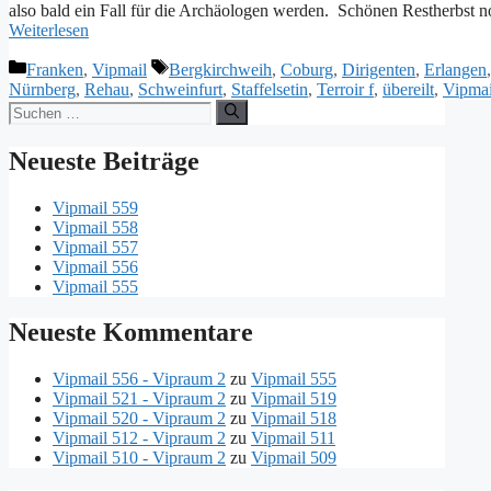
also bald ein Fall für die Archäologen werden. Schönen R
Weiterlesen
Kategorien
Schlagwörter
Franken
,
Vipmail
Bergkirchweih
,
Coburg
,
Dirigenten
,
Erlangen
Nürnberg
,
Rehau
,
Schweinfurt
,
Staffelsetin
,
Terroir f
,
übereilt
,
Vipmai
Suche
nach:
Neueste Beiträge
Vipmail 559
Vipmail 558
Vipmail 557
Vipmail 556
Vipmail 555
Neueste Kommentare
Vipmail 556 - Vipraum 2
zu
Vipmail 555
Vipmail 521 - Vipraum 2
zu
Vipmail 519
Vipmail 520 - Vipraum 2
zu
Vipmail 518
Vipmail 512 - Vipraum 2
zu
Vipmail 511
Vipmail 510 - Vipraum 2
zu
Vipmail 509