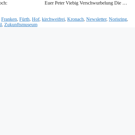
estherbst noch: Euer Peter Viebig Verschwurbelung Die …
,
Franken
,
Fürth
,
Hof
,
kirchweifrei
,
Kronach
,
Newsletter
,
Norisring
,
l
,
Zukunftsmuseum