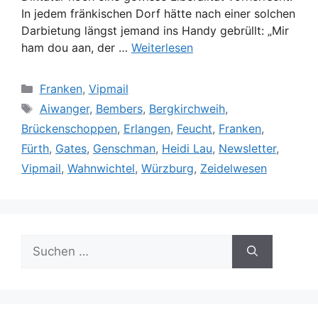
In jedem fränkischen Dorf hätte nach einer solchen
Darbietung längst jemand ins Handy gebrüllt: „Mir
ham dou aan, der …
Weiterlesen
Kategorien
Franken
,
Vipmail
Schlagwörter
Aiwanger
,
Bembers
,
Bergkirchweih
,
Brückenschoppen
,
Erlangen
,
Feucht
,
Franken
,
Fürth
,
Gates
,
Genschman
,
Heidi Lau
,
Newsletter
,
Vipmail
,
Wahnwichtel
,
Würzburg
,
Zeidelwesen
Suche
nach: