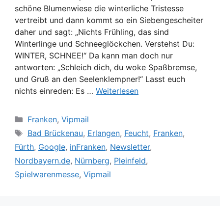
schöne Blumenwiese die winterliche Tristesse
vertreibt und dann kommt so ein Siebengescheiter
daher und sagt: „Nichts Frühling, das sind
Winterlinge und Schneeglöckchen. Verstehst Du:
WINTER, SCHNEE!“ Da kann man doch nur
antworten: „Schleich dich, du woke Spaßbremse,
und Gruß an den Seelenklempner!“ Lasst euch
nichts einreden: Es …
Weiterlesen
Kategorien
Franken
,
Vipmail
Schlagwörter
Bad Brückenau
,
Erlangen
,
Feucht
,
Franken
,
Fürth
,
Google
,
inFranken
,
Newsletter
,
Nordbayern.de
,
Nürnberg
,
Pleinfeld
,
Spielwarenmesse
,
Vipmail