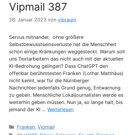
Vipmail 387
26. Januar 2023
von
vipraum
Servus mitnander, ohne größere
Selbstbewusstseinsverluste hat die Menschheit
schon einige Kränkungen weggesteckt. Warum soll
uns Textarbeitern das nicht auch mit der aktuellen
KI-Bedrohung gelingen? Dass ChatGPT den
offenbar berühmtesten Franken (Lothar Matthäus)
nicht kennt, war für die Nürnberger
Nachrichten jedenfalls Grund genug, Entwarnung
zu geben. Menschliche Lokaljournalisten werde es
weiterhin geben müssen. Nun ja, so lange halt, bis
jemand der KI …
Weiterlesen
Kategorien
Franken
,
Vipmail
Schlagwörter