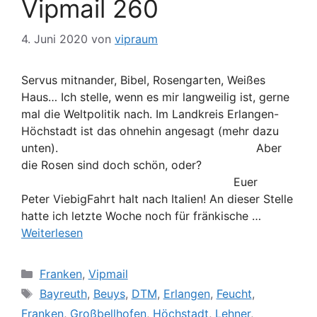
Vipmail 260
4. Juni 2020
von
vipraum
Servus mitnander, Bibel, Rosengarten, Weißes
Haus… Ich stelle, wenn es mir langweilig ist, gerne
mal die Weltpolitik nach. Im Landkreis Erlangen-
Höchstadt ist das ohnehin angesagt (mehr dazu
unten). Aber
die Rosen sind doch schön, oder?
Euer
Peter ViebigFahrt halt nach Italien! An dieser Stelle
hatte ich letzte Woche noch für fränkische …
Weiterlesen
Kategorien
Franken
,
Vipmail
Schlagwörter
Bayreuth
,
Beuys
,
DTM
,
Erlangen
,
Feucht
,
Franken
,
Großbellhofen
,
Höchstadt
,
Lehner
,