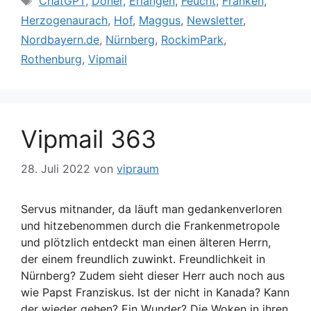
ChatGPT
,
Döner
,
Erlangen
,
Feucht
,
Franken
,
Herzogenaurach
,
Hof
,
Maggus
,
Newsletter
,
Nordbayern.de
,
Nürnberg
,
RockimPark
,
Rothenburg
,
Vipmail
Vipmail 363
28. Juli 2022
von
vipraum
Servus mitnander, da läuft man gedankenverloren
und hitzebenommen durch die Frankenmetropole
und plötzlich entdeckt man einen älteren Herrn,
der einem freundlich zuwinkt. Freundlichkeit in
Nürnberg? Zudem sieht dieser Herr auch noch aus
wie Papst Franziskus. Ist der nicht in Kanada? Kann
der wieder gehen? Ein Wunder? Die Woken in ihren