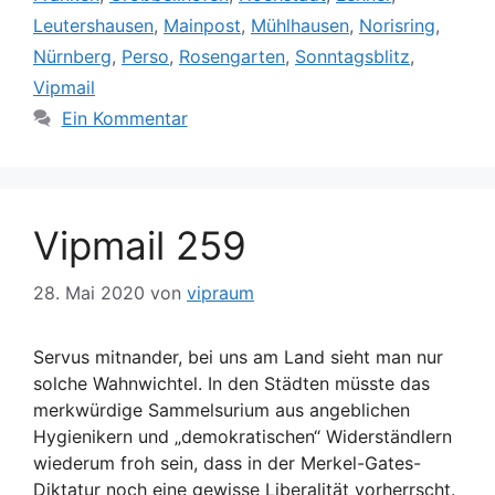
Leutershausen
,
Mainpost
,
Mühlhausen
,
Norisring
,
Nürnberg
,
Perso
,
Rosengarten
,
Sonntagsblitz
,
Vipmail
Ein Kommentar
Vipmail 259
28. Mai 2020
von
vipraum
Servus mitnander, bei uns am Land sieht man nur
solche Wahnwichtel. In den Städten müsste das
merkwürdige Sammelsurium aus angeblichen
Hygienikern und „demokratischen“ Widerständlern
wiederum froh sein, dass in der Merkel-Gates-
Diktatur noch eine gewisse Liberalität vorherrscht.