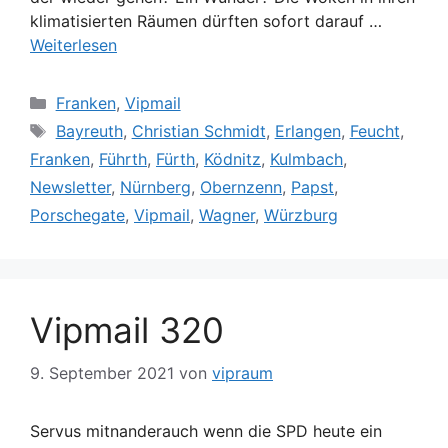
klimatisierten Räumen dürften sofort darauf …
Weiterlesen
Kategorien
Franken
,
Vipmail
Schlagwörter
Bayreuth
,
Christian Schmidt
,
Erlangen
,
Feucht
,
Franken
,
Führth
,
Fürth
,
Ködnitz
,
Kulmbach
,
Newsletter
,
Nürnberg
,
Obernzenn
,
Papst
,
Porschegate
,
Vipmail
,
Wagner
,
Würzburg
Vipmail 320
9. September 2021
von
vipraum
Servus mitnanderauch wenn die SPD heute ein