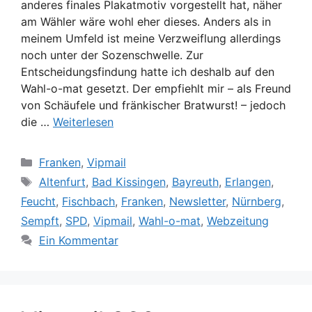
anderes finales Plakatmotiv vorgestellt hat, näher
am Wähler wäre wohl eher dieses. Anders als in
meinem Umfeld ist meine Verzweiflung allerdings
noch unter der Sozenschwelle. Zur
Entscheidungsfindung hatte ich deshalb auf den
Wahl-o-mat gesetzt. Der empfiehlt mir – als Freund
von Schäufele und fränkischer Bratwurst! – jedoch
die …
Weiterlesen
Kategorien
Franken
,
Vipmail
Schlagwörter
Altenfurt
,
Bad Kissingen
,
Bayreuth
,
Erlangen
,
Feucht
,
Fischbach
,
Franken
,
Newsletter
,
Nürnberg
,
Sempft
,
SPD
,
Vipmail
,
Wahl-o-mat
,
Webzeitung
Ein Kommentar