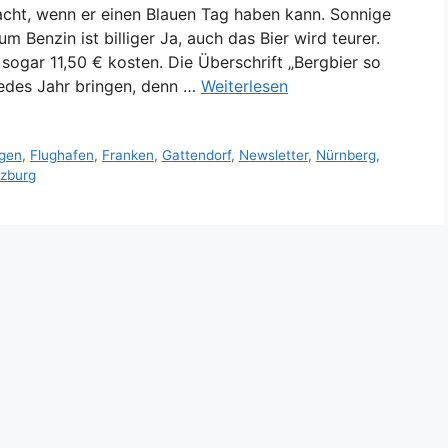
acht, wenn er einen Blauen Tag haben kann. Sonnige
 Benzin ist billiger Ja, auch das Bier wird teurer.
sogar 11,50 € kosten. Die Überschrift „Bergbier so
jedes Jahr bringen, denn …
Weiterlesen
ngen
,
Flughafen
,
Franken
,
Gattendorf
,
Newsletter
,
Nürnberg
,
zburg