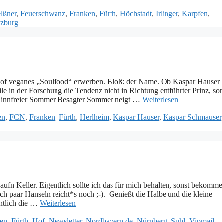
lßner
,
Feuerschwanz
,
Franken
,
Fürth
,
Höchstadt
,
Irlinger
,
Karpfen
,
zburg
hof veganes „Soulfood“ erwerben. Bloß: der Name. Ob Kaspar Hauser
ile in der Forschung die Tendenz nicht in Richtung entführter Prinz, so
 Sinnfreier Sommer Besagter Sommer neigt …
Weiterlesen
en
,
FCN
,
Franken
,
Fürth
,
Herlheim
,
Kaspar Hauser
,
Kaspar Schmauser
fn Keller. Eigentlich sollte ich das für mich behalten, sonst bekomme
euch paar Hanseln reicht*s noch ;-). Genießt die Halbe und die kleine
ntlich die …
Weiterlesen
ken
,
Fürth
,
Hof
,
Newsletter
,
Nordbayern.de
,
Nürnberg
,
Suhl
,
Vipmail
,