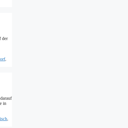
f der
orf
,
 darauf
e in
isch
,