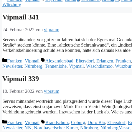
Würzburg
Vipmail 341
24. Februar 2022
von
vipraum
Servus mitnander, vor gut zehn Jahren hat sich der Egers mal Gedan
Straße“ stecken könnte. Eine „altdeutsche Schrankwand“, ein „indisc
Verkehrsbehinderung schuld sein könnten, hätte sich damals kaa 
Kategorien
Schlagwörter
Franken
,
Vipmail
Alexandersbad
,
Eltersdorf
,
Erlangen
,
Franken
Newsletter
,
Nürnberg
,
Tennenlohe
,
Vipmail
,
Wäschdlamoo
,
Würzbur
Vipmail 339
10. Februar 2022
von
vipraum
Servus mitnander,wortreich und platzgreifend wurde dieser Tage Ludw
verweisen, dass einst sogar zwei Mark für ein Viertel Wein (biologisch
Verbindung gebracht wurden. Inzwischen ist der Lack ab. Wie es aus
Kategorien
Schlagwörter
Franken
,
Vipmail
Brandschutz
,
Coburg
,
Doro Bär
,
Eltersdorf
,
E
Newsletter
,
NN
,
Nordbayerischer Kurier
,
Nürnberg
,
NürnbergMesse