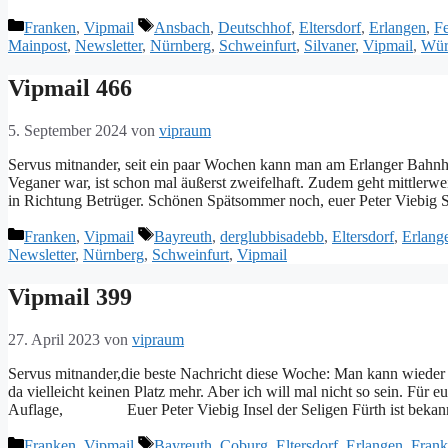
Kategorien
Schlagwörter
Franken
,
Vipmail
Ansbach
,
Deutschhof
,
Eltersdorf
,
Erlangen
,
Fe
Mainpost
,
Newsletter
,
Nürnberg
,
Schweinfurt
,
Silvaner
,
Vipmail
,
Wür
Vipmail 466
5. September 2024
von
vipraum
Servus mitnander, seit ein paar Wochen kann man am Erlanger Bahn
Veganer war, ist schon mal äußerst zweifelhaft. Zudem geht mittlerwe
in Richtung Betrüger. Schönen Spätsommer noch, euer Peter Viebig
Kategorien
Schlagwörter
Franken
,
Vipmail
Bayreuth
,
derglubbisadebb
,
Eltersdorf
,
Erlang
Newsletter
,
Nürnberg
,
Schweinfurt
,
Vipmail
Vipmail 399
27. April 2023
von
vipraum
Servus mitnander,die beste Nachricht diese Woche: Man kann wieder au
da vielleicht keinen Platz mehr. Aber ich will mal nicht so sein. Für 
Auflage, Euer Peter Viebig Insel der Seligen Fürth ist bekan
Kategorien
Schlagwörter
Franken
,
Vipmail
Bayreuth
,
Coburg
,
Eltersdorf
,
Erlangen
,
Fran