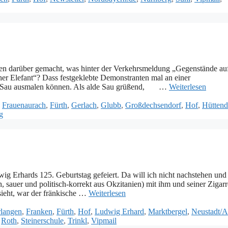
ken darüber gemacht, was hinter der Verkehrsmeldung „Gegenstände au
her Elefant“? Dass festgeklebte Demonstranten mal an einer
alde Sau ausmalen können. Als alde Sau grüßend, …
Weiterlesen
,
Frauenaurach
,
Fürth
,
Gerlach
,
Glubb
,
Großdechsendorf
,
Hof
,
Hüttend
g
ig Erhards 125. Geburtstag gefeiert. Da will ich nicht nachstehen und
, sauer und politisch-korrekt aus Okzitanien) mit ihm und seiner Zigarr
sieht, war der fränkische …
Weiterlesen
rlangen
,
Franken
,
Fürth
,
Hof
,
Ludwig Erhard
,
Marktbergel
,
Neustadt/A
,
Roth
,
Steinerschule
,
Trinkl
,
Vipmail