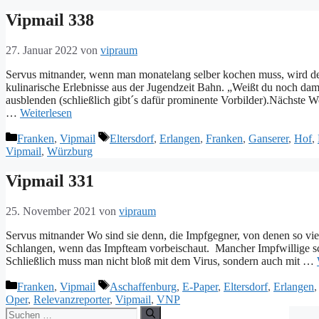
Vipmail 338
27. Januar 2022
von
vipraum
Servus mitnander, wenn man monatelang selber kochen muss, wird d
kulinarische Erlebnisse aus der Jugendzeit Bahn. „Weißt du noch d
ausblenden (schließlich gibt´s dafür prominente Vorbilder).Nächste W
…
Weiterlesen
Kategorien
Schlagwörter
Franken
,
Vipmail
Eltersdorf
,
Erlangen
,
Franken
,
Ganserer
,
Hof
,
Vipmail
,
Würzburg
Vipmail 331
25. November 2021
von
vipraum
Servus mitnander Wo sind sie denn, die Impfgegner, von denen so viel 
Schlangen, wenn das Impfteam vorbeischaut. Mancher Impfwillige sch
Schließlich muss man nicht bloß mit dem Virus, sondern auch mit …
Kategorien
Schlagwörter
Franken
,
Vipmail
Aschaffenburg
,
E-Paper
,
Eltersdorf
,
Erlangen
Oper
,
Relevanzreporter
,
Vipmail
,
VNP
Suche