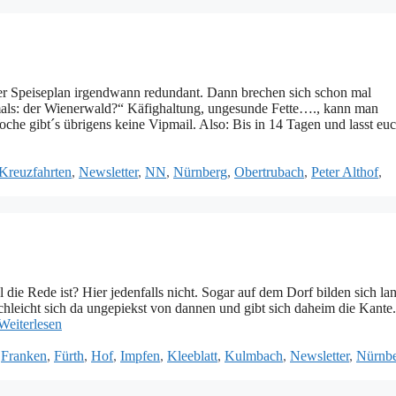
er Speiseplan irgendwann redundant. Dann brechen sich schon mal
amals: der Wienerwald?“ Käfighaltung, ungesunde Fette…., kann man
oche gibt´s übrigens keine Vipmail. Also: Bis in 14 Tagen und lasst eu
Kreuzfahrten
,
Newsletter
,
NN
,
Nürnberg
,
Obertrubach
,
Peter Althof
,
die Rede ist? Hier jedenfalls nicht. Sogar auf dem Dorf bilden sich la
leicht sich da ungepiekst von dannen und gibt sich daheim die Kante.
Weiterlesen
,
Franken
,
Fürth
,
Hof
,
Impfen
,
Kleeblatt
,
Kulmbach
,
Newsletter
,
Nürnb