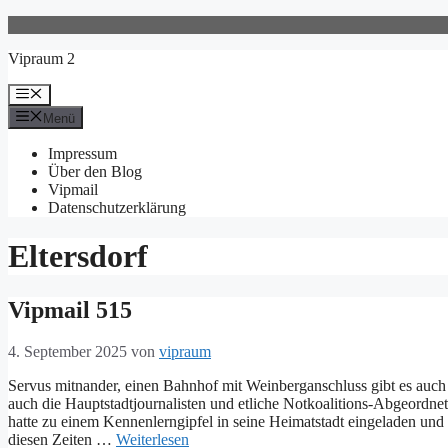
Zum
Inhalt
Vipraum 2
springen
Menü
Menü
Impressum
Über den Blog
Vipmail
Datenschutzerklärung
Eltersdorf
Vipmail 515
4. September 2025
von
vipraum
Servus mitnander, einen Bahnhof mit Weinberganschluss gibt es auch 
auch die Hauptstadtjournalisten und etliche Notkoalitions-Abgeordn
hatte zu einem Kennenlerngipfel in seine Heimatstadt eingeladen und
diesen Zeiten …
Weiterlesen