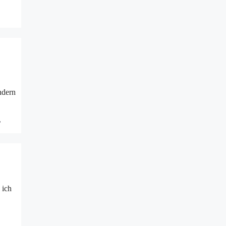
ndern
,
 ich