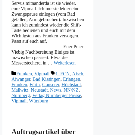
Servus mitnanderda ist sie wieder,
eure Vipmail. Ich musste leider eine
Zwangspause einlegen (vom Rad
gefallen, Arm gebrochen). Inzwischen
kann ich zumindest wieder die Shift-
Taste bedienen und euch mit dem
Wichtigsten aus Franken versorgen.
Passt auf euch auf,
Euer Peter
Viebig Nachbereitung Einiges ist
inzwischen passiert. Etwa die
Messerstecherei in …
Weiterlesen
Kategorien
Schlagwörter
Franken
,
Vipmail
1. FCN
,
Aisch
,
Aiwanger
,
Bad Kissingen
,
Erlangen
,
Franken
,
Fürth
,
Ganserer
,
Höchstadt
,
Mallwitz
,
Neustadt
,
News
,
NN/NZ
,
Nürnberg
,
Verlag Nürnberger Presse
,
Vipmail
,
Würzburg
Auftragsartikel über