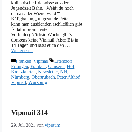
kulinarische Erlebnisse aus der
Jugendzeit Bahn. „Weißt du noch
damals: der Wienerwald?“
Käfighaltung, ungesunde Fette….,
kann man ausblenden (schließlich gibt
´s dafür prominente
Vorbilder).Nächste Woche gibt´s
übrigens keine Vipmail. Also: Bis in
14 Tagen und lasst euch den …
Weiterlesen
Kategorien
Schlagwörter
Franken
,
Vipmail
Eltersdorf
,
Erlangen
,
Franken
,
Ganserer
,
Hof
,
Kreuzfahrten
,
Newsletter
,
NN
,
Nürnberg
,
Obertrubach
,
Peter Althof
,
Vipmail
,
Würzburg
Vipmail 314
29. Juli 2021
von
vipraum