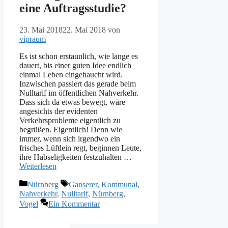
eine Auftragsstudie?
23. Mai 2018
22. Mai 2018
von
vipraum
Es ist schon erstaunlich, wie lange es
dauert, bis einer guten Idee endlich
einmal Leben eingehaucht wird.
Inzwischen passiert das gerade beim
Nulltarif im öffentlichen Nahverkehr.
Dass sich da etwas bewegt, wäre
angesichts der evidenten
Verkehrsprobleme eigentlich zu
begrüßen. Eigentlich! Denn wie
immer, wenn sich irgendwo ein
frisches Lüftlein regt, beginnen Leute,
ihre Habseligkeiten festzuhalten …
Weiterlesen
Kategorien
Schlagwörter
Nürnberg
Ganserer
,
Kommunal
,
Nahverkehr
,
Nulltarif
,
Nürnberg
,
Vogel
Ein Kommentar