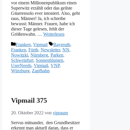
vor einem Millionenpublikum einen
Superwitz erzählt oder das geilste
Gitarrensolo ever intoniert. Also, geht
raus, Männer! Ja, ich schreibe
bewusst: Männer. Frauen, habe ich
dieser Tage gelesen, fehlt der
Größenwahn. …
Weiterlesen
Kategorien
Schlagwörter
Franken
,
Vipmail
Bayreuth
,
Franken
,
Fürth
,
Newsletter
,
NN
,
Nowitzki
,
Nürnberg
,
Parken
,
Schweinfurt
,
Sonnenblumen
,
UserNeeds
,
Vipmail
,
VNP
,
Würzburg
,
Zapfhahn
Vipmail 375
20. Oktober 2022
von
vipraum
Servus mitnander, den Grundbesitzer
erkennt man aktuell daran, dass er