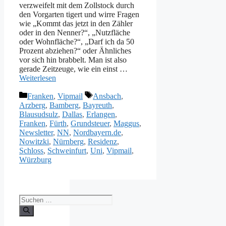
verzweifelt mit dem Zollstock durch
den Vorgarten tigert und wirre Fragen
wie „Kommt das jetzt in den Zähler
oder in den Nenner?“, „Nutzfläche
oder Wohnfläche?“, „Darf ich da 50
Prozent abziehen?“ oder Ähnliches
vor sich hin brabbelt. Man ist also
gerade Zeitzeuge, wie ein einst …
Weiterlesen
Kategorien
Schlagwörter
Franken
,
Vipmail
Ansbach
,
Arzberg
,
Bamberg
,
Bayreuth
,
Blausudsulz
,
Dallas
,
Erlangen
,
Franken
,
Fürth
,
Grundsteuer
,
Maggus
,
Newsletter
,
NN
,
Nordbayern.de
,
Nowitzki
,
Nürnberg
,
Residenz
,
Schloss
,
Schweinfurt
,
Uni
,
Vipmail
,
Würzburg
Suche
nach: