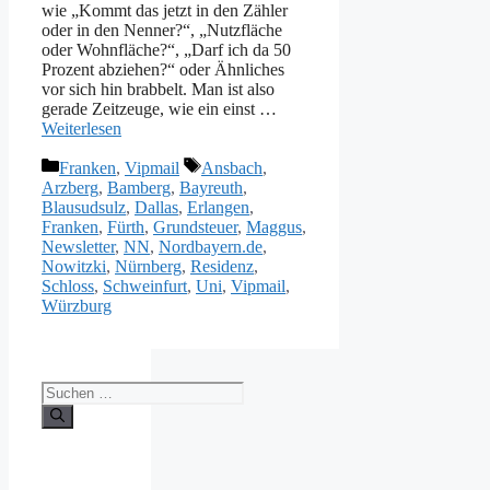
wie „Kommt das jetzt in den Zähler
oder in den Nenner?“, „Nutzfläche
oder Wohnfläche?“, „Darf ich da 50
Prozent abziehen?“ oder Ähnliches
vor sich hin brabbelt. Man ist also
gerade Zeitzeuge, wie ein einst …
Weiterlesen
Kategorien
Schlagwörter
Franken
,
Vipmail
Ansbach
,
Arzberg
,
Bamberg
,
Bayreuth
,
Blausudsulz
,
Dallas
,
Erlangen
,
Franken
,
Fürth
,
Grundsteuer
,
Maggus
,
Newsletter
,
NN
,
Nordbayern.de
,
Nowitzki
,
Nürnberg
,
Residenz
,
Schloss
,
Schweinfurt
,
Uni
,
Vipmail
,
Würzburg
Suche
nach: