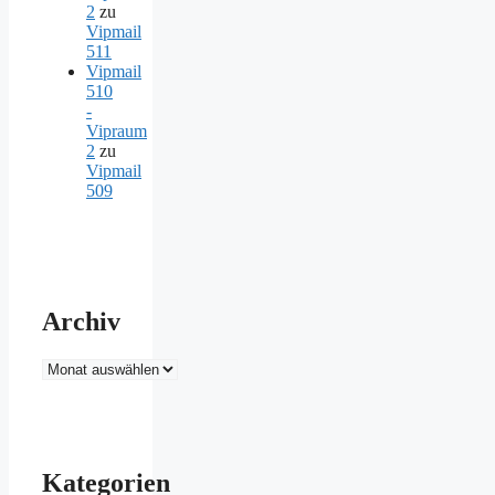
2
zu
Vipmail
511
Vipmail
510
-
Vipraum
2
zu
Vipmail
509
Archiv
Archiv
Kategorien