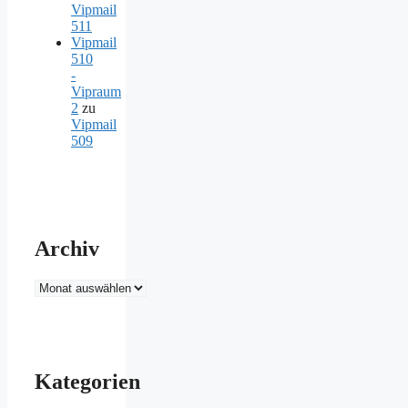
Vipmail
511
Vipmail
510
-
Vipraum
2
zu
Vipmail
509
Archiv
Archiv
Kategorien