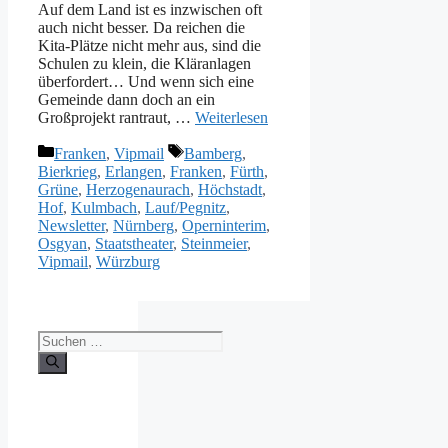
Auf dem Land ist es inzwischen oft
auch nicht besser. Da reichen die
Kita-Plätze nicht mehr aus, sind die
Schulen zu klein, die Kläranlagen
überfordert… Und wenn sich eine
Gemeinde dann doch an ein
Großprojekt rantraut, …
Weiterlesen
Kategorien
Schlagwörter
Franken
,
Vipmail
Bamberg
,
Bierkrieg
,
Erlangen
,
Franken
,
Fürth
,
Grüne
,
Herzogenaurach
,
Höchstadt
,
Hof
,
Kulmbach
,
Lauf/Pegnitz
,
Newsletter
,
Nürnberg
,
Operninterim
,
Osgyan
,
Staatstheater
,
Steinmeier
,
Vipmail
,
Würzburg
Suche
nach: