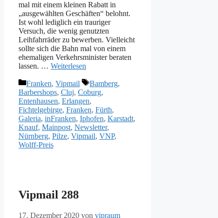
mal mit einem kleinen Rabatt in
„ausgewählten Geschäften“ belohnt.
Ist wohl lediglich ein trauriger
Versuch, die wenig genutzten
Leihfahrräder zu bewerben. Vielleicht
sollte sich die Bahn mal von einem
ehemaligen Verkehrsminister beraten
lassen. …
Weiterlesen
Kategorien
Schlagwörter
Franken
,
Vipmail
Bamberg
,
Barbershops
,
Cluj
,
Coburg
,
Entenhausen
,
Erlangen
,
Fichtelgebirge
,
Franken
,
Fürth
,
Galeria
,
inFranken
,
Iphofen
,
Karstadt
,
Knauf
,
Mainpost
,
Newsletter
,
Nürnberg
,
Pilze
,
Vipmail
,
VNP
,
Wolff-Preis
Vipmail 288
17. Dezember 2020
von
vipraum