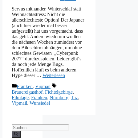
Servus mitnander, Winterschlaf statt
Weihnachtsstress: Nicht die
allerschlechteste Option! Der Japaner
(auch hier wieder mal besser
aufgestellt) hat uns vorgemacht, dass
das geht. Andere wiederum wollten
die nächsten Wochen zumindest vor
dem Bildschirm abhängen, um ohne
schlechtes Gewissen „Cyberpunk
2077“ durchzuspielen. Leider gibt´s
da noch jede Menge Bugs.
Hoffentlich läuft es beim anderen
Hype dieser …
Weiterlesen
Kategorien
Schlagwörter
Franken
,
Vipmail
Brauereigasthof
,
Fichtelgebirge
,
Filmtage
,
Franken
,
Nürnberg
,
Taz
,
Vipmail
,
Wunsiedel
Suche
nach: