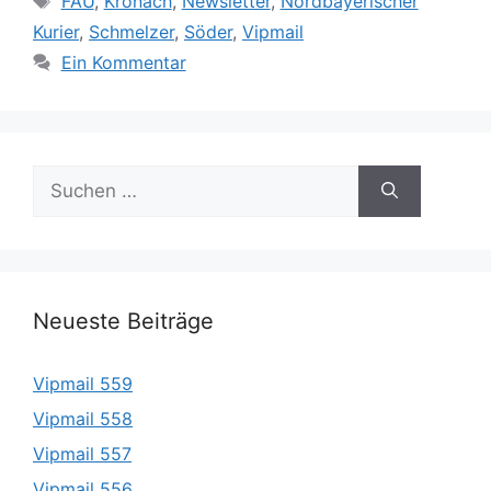
FAU
,
Kronach
,
Newsletter
,
Nordbayerischer
Kurier
,
Schmelzer
,
Söder
,
Vipmail
Ein Kommentar
Suche
nach:
Neueste Beiträge
Vipmail 559
Vipmail 558
Vipmail 557
Vipmail 556