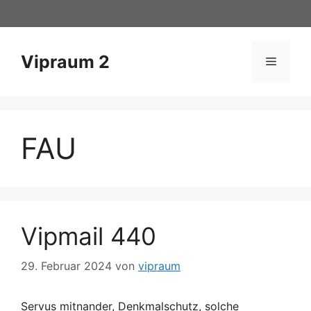
Zum
Inhalt
springen
Vipraum 2
Menü
FAU
Vipmail 440
29. Februar 2024
von
vipraum
Servus mitnander, Denkmalschutz, solche