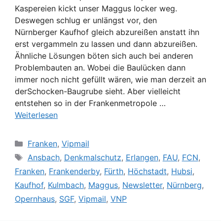
Kaspereien kickt unser Maggus locker weg.
Deswegen schlug er unlängst vor, den
Nürnberger Kaufhof gleich abzureißen anstatt ihn
erst vergammeln zu lassen und dann abzureißen.
Ähnliche Lösungen böten sich auch bei anderen
Problembauten an. Wobei die Baulücken dann
immer noch nicht gefüllt wären, wie man derzeit an
derSchocken-Baugrube sieht. Aber vielleicht
entstehen so in der Frankenmetropole …
Weiterlesen
Kategorien
Franken
,
Vipmail
Schlagwörter
Ansbach
,
Denkmalschutz
,
Erlangen
,
FAU
,
FCN
,
Franken
,
Frankenderby
,
Fürth
,
Höchstadt
,
Hubsi
,
Kaufhof
,
Kulmbach
,
Maggus
,
Newsletter
,
Nürnberg
,
Opernhaus
,
SGF
,
Vipmail
,
VNP