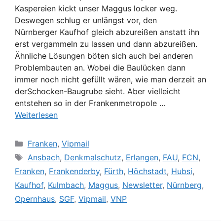
Kaspereien kickt unser Maggus locker weg.
Deswegen schlug er unlängst vor, den
Nürnberger Kaufhof gleich abzureißen anstatt ihn
erst vergammeln zu lassen und dann abzureißen.
Ähnliche Lösungen böten sich auch bei anderen
Problembauten an. Wobei die Baulücken dann
immer noch nicht gefüllt wären, wie man derzeit an
derSchocken-Baugrube sieht. Aber vielleicht
entstehen so in der Frankenmetropole …
Weiterlesen
Kategorien
Franken
,
Vipmail
Schlagwörter
Ansbach
,
Denkmalschutz
,
Erlangen
,
FAU
,
FCN
,
Franken
,
Frankenderby
,
Fürth
,
Höchstadt
,
Hubsi
,
Kaufhof
,
Kulmbach
,
Maggus
,
Newsletter
,
Nürnberg
,
Opernhaus
,
SGF
,
Vipmail
,
VNP