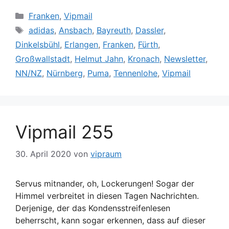
Kategorien
Franken
,
Vipmail
Schlagwörter
adidas
,
Ansbach
,
Bayreuth
,
Dassler
,
Dinkelsbühl
,
Erlangen
,
Franken
,
Fürth
,
Großwallstadt
,
Helmut Jahn
,
Kronach
,
Newsletter
,
NN/NZ
,
Nürnberg
,
Puma
,
Tennenlohe
,
Vipmail
Vipmail 255
30. April 2020
von
vipraum
Servus mitnander, oh, Lockerungen! Sogar der
Himmel verbreitet in diesen Tagen Nachrichten.
Derjenige, der das Kondensstreifenlesen
beherrscht, kann sogar erkennen, dass auf dieser