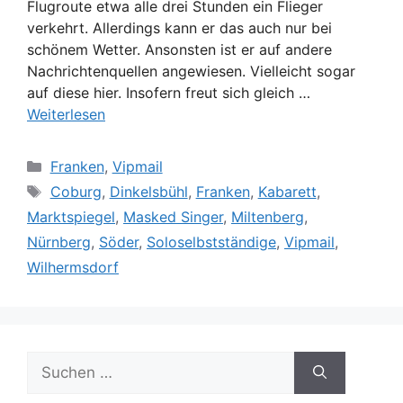
Flugroute etwa alle drei Stunden ein Flieger
verkehrt. Allerdings kann er das auch nur bei
schönem Wetter. Ansonsten ist er auf andere
Nachrichtenquellen angewiesen. Vielleicht sogar
auf diese hier. Insofern freut sich gleich …
Weiterlesen
Kategorien
Franken
,
Vipmail
Schlagwörter
Coburg
,
Dinkelsbühl
,
Franken
,
Kabarett
,
Marktspiegel
,
Masked Singer
,
Miltenberg
,
Nürnberg
,
Söder
,
Soloselbstständige
,
Vipmail
,
Wilhermsdorf
Suche
nach: