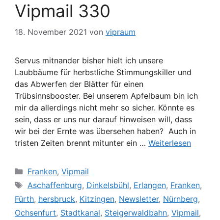
Vipmail 330
18. November 2021
von
vipraum
Servus mitnander bisher hielt ich unsere
Laubbäume für herbstliche Stimmungskiller und
das Abwerfen der Blätter für einen
Trübsinnsbooster. Bei unserem Apfelbaum bin ich
mir da allerdings nicht mehr so sicher. Könnte es
sein, dass er uns nur darauf hinweisen will, dass
wir bei der Ernte was übersehen haben? Auch in
tristen Zeiten brennt mitunter ein …
Weiterlesen
Kategorien
Franken
,
Vipmail
Schlagwörter
Aschaffenburg
,
Dinkelsbühl
,
Erlangen
,
Franken
,
Fürth
,
hersbruck
,
Kitzingen
,
Newsletter
,
Nürnberg
,
Ochsenfurt
,
Stadtkanal
,
Steigerwaldbahn
,
Vipmail
,