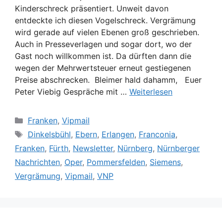
Kinderschreck präsentiert. Unweit davon
entdeckte ich diesen Vogelschreck. Vergrämung
wird gerade auf vielen Ebenen groß geschrieben.
Auch in Presseverlagen und sogar dort, wo der
Gast noch willkommen ist. Da dürften dann die
wegen der Mehrwertsteuer erneut gestiegenen
Preise abschrecken. Bleimer hald dahamm, Euer
Peter Viebig Gespräche mit …
Weiterlesen
Kategorien
Franken
,
Vipmail
Schlagwörter
Dinkelsbühl
,
Ebern
,
Erlangen
,
Franconia
,
Franken
,
Fürth
,
Newsletter
,
Nürnberg
,
Nürnberger
Nachrichten
,
Oper
,
Pommersfelden
,
Siemens
,
Vergrämung
,
Vipmail
,
VNP