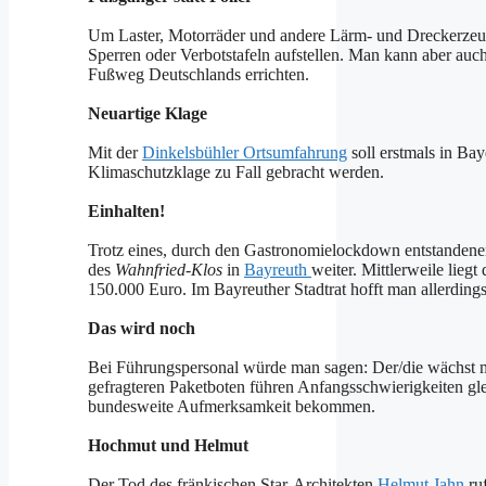
Um Laster, Motorräder und andere Lärm- und Dreckerzeu
Sperren oder Verbotstafeln aufstellen. Man kann aber auc
Fußweg Deutschlands errichten.
Neuartige Klage
Mit der
Dinkelsbühler Ortsumfahrung
soll erstmals in Bay
Klimaschutzklage zu Fall gebracht werden.
Einhalten!
Trotz eines, durch den Gastronomielockdown entstandene
des
Wahnfried-Klos
in
Bayreuth
weiter. Mittlerweile lieg
150.000 Euro. Im Bayreuther Stadtrat hofft man allerding
Das wird noch
Bei Führungspersonal würde man sagen: Der/die wächst m
gefragteren Paketboten führen Anfangsschwierigkeiten gl
bundesweite Aufmerksamkeit bekommen.
Hochmut
und Helmut
Der Tod des fränkischen Star-Architekten
Helmut Jahn
ru