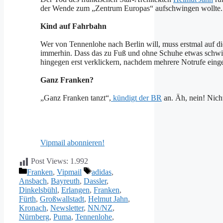
der Wende zum „Zentrum Europas“ aufschwingen wollte.
Kind auf Fahrbahn
Wer von Tennenlohe nach Berlin will, muss erstmal auf d
immerhin. Dass das zu Fuß und ohne Schuhe etwas schwi
hingegen erst verklickern, nachdem mehrere Notrufe ein
Ganz Franken?
„Ganz Franken tanzt“,
kündigt der BR
an. Äh, nein! Nich
Vipmail abonnieren!
Post Views:
1.992
Kategorien
Schlagwörter
Franken
,
Vipmail
adidas
,
Ansbach
,
Bayreuth
,
Dassler
,
Dinkelsbühl
,
Erlangen
,
Franken
,
Fürth
,
Großwallstadt
,
Helmut Jahn
,
Kronach
,
Newsletter
,
NN/NZ
,
Nürnberg
,
Puma
,
Tennenlohe
,