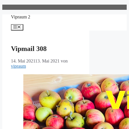
Zum
Inhalt
Vipraum 2
springen
Menü
Vipmail 308
14. Mai 2021
13. Mai 2021
von
vipraum