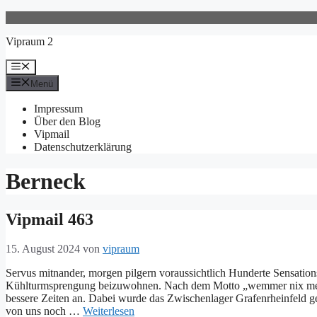
Zum
Inhalt
Vipraum 2
springen
Menü
Menü
Impressum
Über den Blog
Vipmail
Datenschutzerklärung
Berneck
Vipmail 463
15. August 2024
von
vipraum
Servus mitnander, morgen pilgern voraussichtlich Hunderte Sensatio
Kühlturmsprengung beizuwohnen. Nach dem Motto „wemmer nix mehr 
bessere Zeiten an. Dabei wurde das Zwischenlager Grafenrheinfeld ge
von uns noch …
Weiterlesen