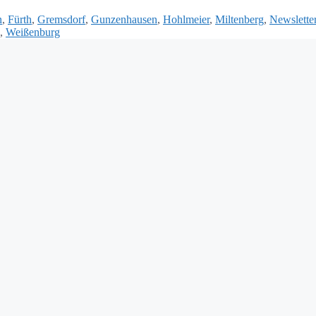
n
,
Fürth
,
Gremsdorf
,
Gunzenhausen
,
Hohlmeier
,
Miltenberg
,
Newslette
,
Weißenburg