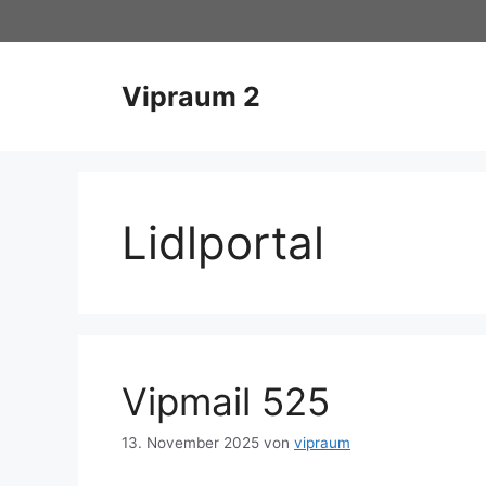
Zum
Inhalt
springen
Vipraum 2
Lidlportal
Vipmail 525
13. November 2025
von
vipraum