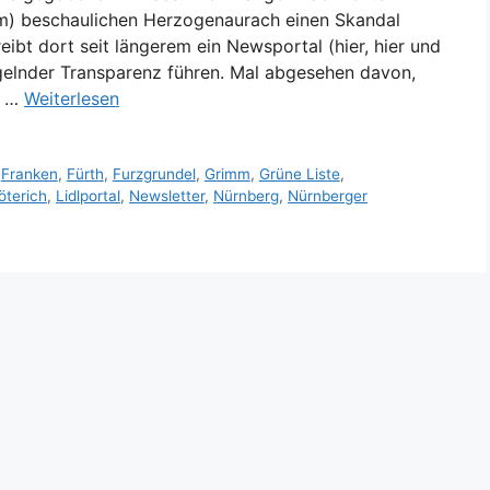
m) beschaulichen Herzogenaurach einen Skandal
ibt dort seit längerem ein Newsportal (hier, hier und
gelnder Transparenz führen. Mal abgesehen davon,
, …
Weiterlesen
,
Franken
,
Fürth
,
Furzgrundel
,
Grimm
,
Grüne Liste
,
öterich
,
Lidlportal
,
Newsletter
,
Nürnberg
,
Nürnberger