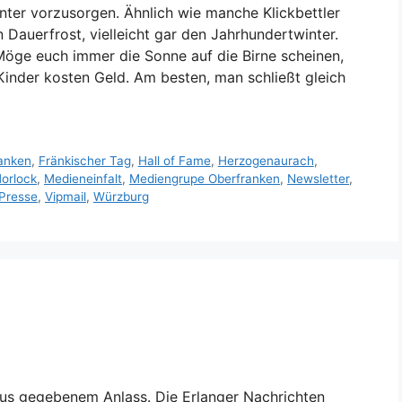
inter vorzusorgen. Ähnlich wie manche Klickbettler
 Dauerfrost, vielleicht gar den Jahrhundertwinter.
 Möge euch immer die Sonne auf die Birne scheinen,
Kinder kosten Geld. Am besten, man schließt gleich
anken
,
Fränkischer Tag
,
Hall of Fame
,
Herzogenaurach
,
orlock
,
Medieneinfalt
,
Mediengrupe Oberfranken
,
Newsletter
,
Presse
,
Vipmail
,
Würzburg
 Aus gegebenem Anlass. Die Erlanger Nachrichten