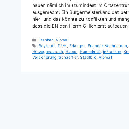
haben nämlich im (zumindest im Ortszentru
ausgemacht. Ein Bürgermeisterkandidat betre
hier) und das könnte zu Konflikten und man
dass die EN den Herrn Gillich erst aufbauen
Kategorien
Franken
,
Vipmail
Schlagwörter
Bayreuth
,
Diehl
,
Erlangen
,
Erlanger Nachrichten
Herzogenaurach
,
Humor
,
Humorkritik
,
inFranken
,
Kn
Versicherung
,
Schaeffler
,
Stadtbild
,
Vipmail