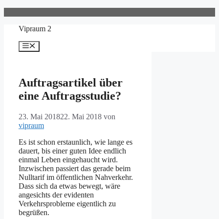
Zum
Inhalt
Vipraum 2
springen
Menü
Auftragsartikel über
eine Auftragsstudie?
23. Mai 2018
22. Mai 2018
von
vipraum
Es ist schon erstaunlich, wie lange es
dauert, bis einer guten Idee endlich
einmal Leben eingehaucht wird.
Inzwischen passiert das gerade beim
Nulltarif im öffentlichen Nahverkehr.
Dass sich da etwas bewegt, wäre
angesichts der evidenten
Verkehrsprobleme eigentlich zu
begrüßen.