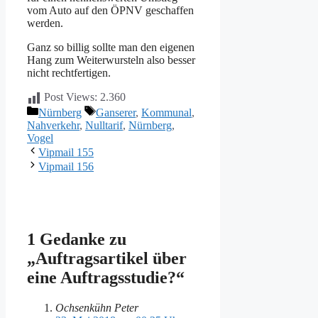
vom Auto auf den ÖPNV geschaffen
werden.
Ganz so billig sollte man den eigenen
Hang zum Weiterwursteln also besser
nicht rechtfertigen.
Post Views:
2.360
Kategorien
Schlagwörter
Nürnberg
Ganserer
,
Kommunal
,
Nahverkehr
,
Nulltarif
,
Nürnberg
,
Vogel
Vipmail 155
Vipmail 156
1 Gedanke zu
„Auftragsartikel über
eine Auftragsstudie?“
Ochsenkühn Peter