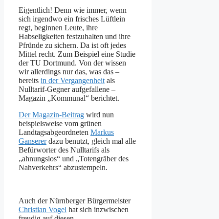
Eigentlich! Denn wie immer, wenn
sich irgendwo ein frisches Lüftlein
regt, beginnen Leute, ihre
Habseligkeiten festzuhalten und ihre
Pfründe zu sichern. Da ist oft jedes
Mittel recht. Zum Beispiel eine Studie
der TU Dortmund. Von der wissen
wir allerdings nur das, was das –
bereits
in der Vergangenheit
als
Nulltarif-Gegner aufgefallene –
Magazin „Kommunal“ berichtet.
Der Magazin-Beitrag
wird nun
beispielsweise vom grünen
Landtagsabgeordneten
Markus
Ganserer
dazu benutzt, gleich mal alle
Befürworter des Nulltarifs als
„ahnungslos“ und „Totengräber des
Nahverkehrs“ abzustempeln.
Auch der Nürnberger Bürgermeister
Christian Vogel
hat sich inzwischen
freudig auf diesen