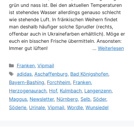
grün und nass ist. Bei den aktuellen Temperaturen
ist stehendes Wasser allerdings genauso schlecht
wie stehende Luft. In fränkischen Weihern findet
man deshalb häufiger solche Sprudler (rechts,
offenbar auch in Ukrainefarben erhältlich). Möge er
euch ein bisschen Frische übermitteln. Ansonsten:
Immer gut lüften! …
Weiterlesen
Kategorien
Franken
,
Vipmail
Schlagwörter
adidas
,
Aschaffenburg
,
Bad Königshofen
,
Bayern-Bashing
,
Forchheim
,
Franken
,
Herzogenaurach
,
Hof
,
Kulmbach
,
Langenzenn
,
Maggus
,
Newsletter
,
Nürnberg
,
Selb
,
Söder
,
Söderle
,
Urinale
,
Vipmail
,
Wordle
,
Wunsiedel