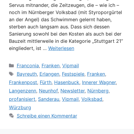
Servus mitnander, die Zeitzeugen, die – wie ich –
noch im Nürnberger Volksbad (mit Styroporgürtel
an der Angel) das Schwimmen gelernt haben,
sterben auch langsam aus. Dass sich dessen
Sanierung sowohl bei den Kosten als auch bei der
Bauzeit mittlerweile in die Kategorie „Stuttgart 21“
eingliedert, ist …
Weiterlesen
Kategorien
Franconia
,
Franken
,
Vipmail
Schlagwörter
Bayreuth
,
Erlangen
,
Festspiele
,
Franken
,
Frankenpost
,
Fürth
,
Hasenbuck
,
Innerer Wagner
,
Langenzenn
,
Neunhof
,
Newsletter
,
Nürnberg
,
profanisiert
,
Sanderau
,
Vipmail
,
Volksbad
,
Würzburg
Schreibe einen Kommentar