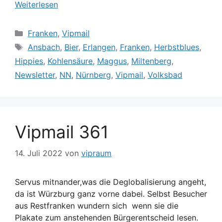
Weiterlesen
Kategorien
Franken
,
Vipmail
Schlagwörter
Ansbach
,
Bier
,
Erlangen
,
Franken
,
Herbstblues
,
Hippies
,
Kohlensäure
,
Maggus
,
Miltenberg
,
Newsletter
,
NN
,
Nürnberg
,
Vipmail
,
Volksbad
Vipmail 361
14. Juli 2022
von
vipraum
Servus mitnander,was die Deglobalisierung angeht,
da ist Würzburg ganz vorne dabei. Selbst Besucher
aus Restfranken wundern sich wenn sie die
Plakate zum anstehenden Bürgerentscheid lesen.