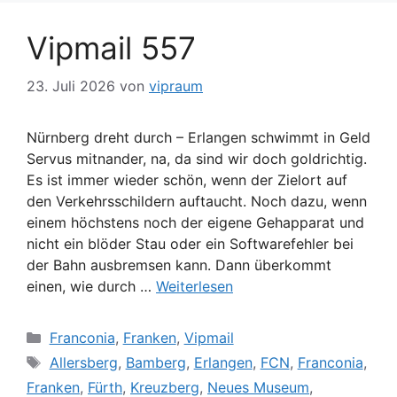
Vipmail 557
23. Juli 2026
von
vipraum
Nürnberg dreht durch – Erlangen schwimmt in Geld
Servus mitnander, na, da sind wir doch goldrichtig.
Es ist immer wieder schön, wenn der Zielort auf
den Verkehrsschildern auftaucht. Noch dazu, wenn
einem höchstens noch der eigene Gehapparat und
nicht ein blöder Stau oder ein Softwarefehler bei
der Bahn ausbremsen kann. Dann überkommt
einen, wie durch …
Weiterlesen
Kategorien
Franconia
,
Franken
,
Vipmail
Schlagwörter
Allersberg
,
Bamberg
,
Erlangen
,
FCN
,
Franconia
,
Franken
,
Fürth
,
Kreuzberg
,
Neues Museum
,