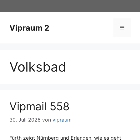
Zum
Inhalt
springen
Vipraum 2
Menü
Volksbad
Vipmail 558
30. Juli 2026
von
vipraum
Fürth zeigt Nürnberg und Erlangen, wie es geht