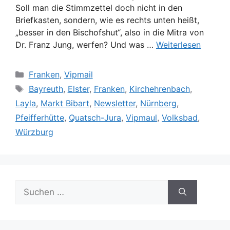
Soll man die Stimmzettel doch nicht in den
Briefkasten, sondern, wie es rechts unten heißt,
„besser in den Bischofshut“, also in die Mitra von
Dr. Franz Jung, werfen? Und was …
Weiterlesen
Kategorien
Franken
,
Vipmail
Schlagwörter
Bayreuth
,
Elster
,
Franken
,
Kirchehrenbach
,
Layla
,
Markt Bibart
,
Newsletter
,
Nürnberg
,
Pfeifferhütte
,
Quatsch-Jura
,
Vipmaul
,
Volksbad
,
Würzburg
Suche
nach: