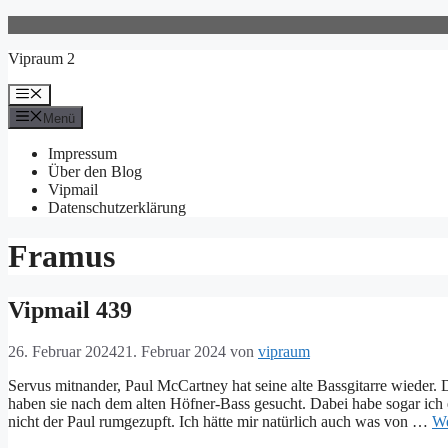
Zum
Inhalt
Vipraum 2
springen
Menü
Menü
Impressum
Über den Blog
Vipmail
Datenschutzerklärung
Framus
Vipmail 439
26. Februar 2024
21. Februar 2024
von
vipraum
Servus mitnander, Paul McCartney hat seine alte Bassgitarre wieder. 
haben sie nach dem alten Höfner-Bass gesucht. Dabei habe sogar ich 
nicht der Paul rumgezupft. Ich hätte mir natürlich auch was von …
We