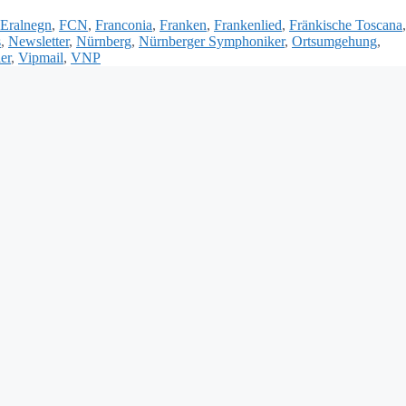
Eralnegn
,
FCN
,
Franconia
,
Franken
,
Frankenlied
,
Fränkische Toscana
,
s
,
Newsletter
,
Nürnberg
,
Nürnberger Symphoniker
,
Ortsumgehung
,
er
,
Vipmail
,
VNP