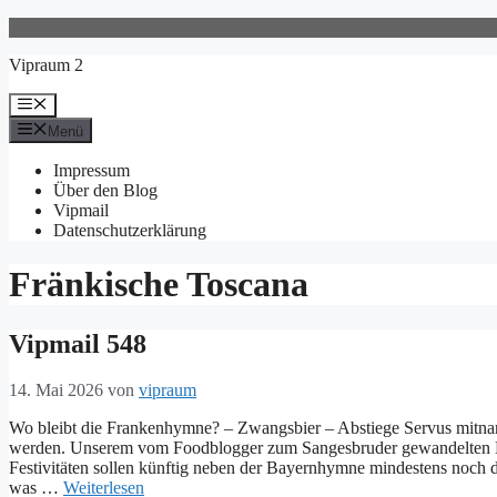
Zum
Inhalt
Vipraum 2
springen
Menü
Menü
Impressum
Über den Blog
Vipmail
Datenschutzerklärung
Fränkische Toscana
Vipmail 548
14. Mai 2026
von
vipraum
Wo bleibt die Frankenhymne? – Zwangsbier – Abstiege Servus mitnand
werden. Unserem vom Foodblogger zum Sangesbruder gewandelten Land
Festivitäten sollen künftig neben der Bayernhymne mindestens noch 
was …
Weiterlesen