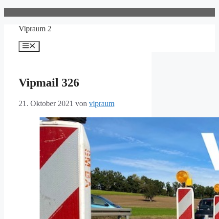
Zum
Inhalt
Vipraum 2
springen
Menü
Vipmail 326
21. Oktober 2021
von
vipraum