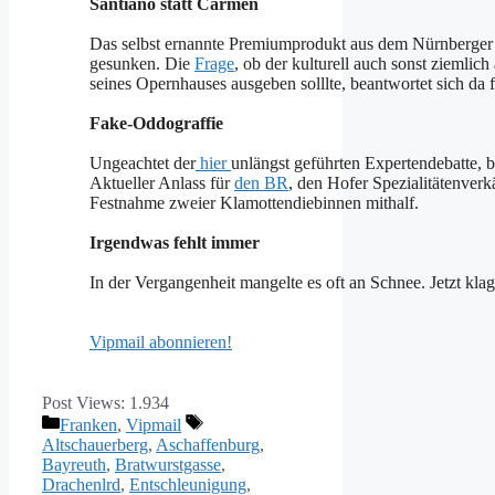
Santiano statt Carmen
Das selbst ernannte Premiumprodukt aus dem Nürnberger V
gesunken. Die
Frage
, ob der kulturell auch sonst ziemlic
seines Opernhauses ausgeben solllte, beantwortet sich da f
Fake-Oddograffie
Ungeachtet der
hier
unlängst geführten Expertendebatte, 
Aktueller Anlass für
den BR
, den Hofer Spezialitätenverk
Festnahme zweier Klamottendiebinnen mithalf.
Irgendwas fehlt immer
In der Vergangenheit mangelte es oft an Schnee. Jetzt klag
Vipmail abonnieren!
Post Views:
1.934
Kategorien
Schlagwörter
Franken
,
Vipmail
Altschauerberg
,
Aschaffenburg
,
Bayreuth
,
Bratwurstgasse
,
Drachenlrd
,
Entschleunigung
,