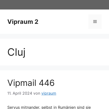
Zum
Inhalt
springen
Vipraum 2
Menü
Cluj
Vipmail 446
11. April 2024
von
vipraum
Servus mitnander, selbst in Rumänien sind sie