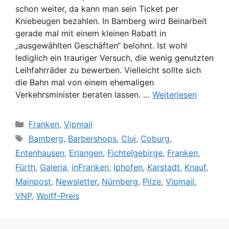
schon weiter, da kann man sein Ticket per
Kniebeugen bezahlen. In Bamberg wird Beinarbeit
gerade mal mit einem kleinen Rabatt in
„ausgewählten Geschäften“ belohnt. Ist wohl
lediglich ein trauriger Versuch, die wenig genutzten
Leihfahrräder zu bewerben. Vielleicht sollte sich
die Bahn mal von einem ehemaligen
Verkehrsminister beraten lassen. …
Weiterlesen
Kategorien
Franken
,
Vipmail
Schlagwörter
Bamberg
,
Barbershops
,
Cluj
,
Coburg
,
Entenhausen
,
Erlangen
,
Fichtelgebirge
,
Franken
,
Fürth
,
Galeria
,
inFranken
,
Iphofen
,
Karstadt
,
Knauf
,
Mainpost
,
Newsletter
,
Nürnberg
,
Pilze
,
Vipmail
,
VNP
,
Wolff-Preis