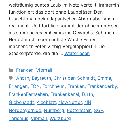
weiträumig buntes Laub im Netz verteilt. Immerhin
funktioniert das dort ohne Laubbläser. Den
braucht man beim Japanischen Ahorn aber auch
real nicht. Und farblich kommt der ohnehin besser
als so manches einheimische Gewächs. Schönen
Herbst noch, euer nächste Woche Ferien
machender Peter Viebig Vergaloppiert 1 Die
Steckenpferde, die die …
Weiterlesen
Kategorien
Franken
,
Vipmail
Schlagwörter
Ahorn
,
Bayreuth
,
Christioan Schmidt
,
Emma
,
Erlangen
,
FCN
,
Forchheim
,
Franken
,
Frankenderby
,
FrankenFernsehen
,
Frankenkanal
,
Fürth
,
Giebelstadt
,
Kleeblatt
,
Newsletter
,
NN
,
Nordbayern.de
,
Nürnberg
,
Pottenstein
,
SGF
,
Torismus
,
Vipmail
,
Würzburg