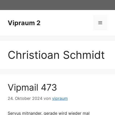
Zum
Inhalt
springen
Vipraum 2
Menü
Christioan Schmidt
Vipmail 473
24. Oktober 2024
von
vipraum
Servus mitnander, gerade wird wieder mal