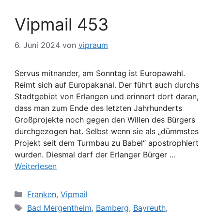
Vipmail 453
6. Juni 2024
von
vipraum
Servus mitnander, am Sonntag ist Europawahl.
Reimt sich auf Europakanal. Der führt auch durchs
Stadtgebiet von Erlangen und erinnert dort daran,
dass man zum Ende des letzten Jahrhunderts
Großprojekte noch gegen den Willen des Bürgers
durchgezogen hat. Selbst wenn sie als „dümmstes
Projekt seit dem Turmbau zu Babel“ apostrophiert
wurden. Diesmal darf der Erlanger Bürger …
Weiterlesen
Kategorien
Franken
,
Vipmail
Schlagwörter
Bad Mergentheim
,
Bamberg
,
Bayreuth
,