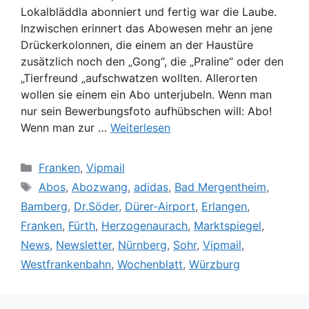
Lokalbläddla abonniert und fertig war die Laube.
Inzwischen erinnert das Abowesen mehr an jene
Drückerkolonnen, die einem an der Haustüre
zusätzlich noch den „Gong“, die „Praline“ oder den
„Tierfreund „aufschwatzen wollten. Allerorten
wollen sie einem ein Abo unterjubeln. Wenn man
nur sein Bewerbungsfoto aufhübschen will: Abo!
Wenn man zur …
Weiterlesen
Kategorien
Franken
,
Vipmail
Schlagwörter
Abos
,
Abozwang
,
adidas
,
Bad Mergentheim
,
Bamberg
,
Dr.Söder
,
Dürer-Airport
,
Erlangen
,
Franken
,
Fürth
,
Herzogenaurach
,
Marktspiegel
,
News
,
Newsletter
,
Nürnberg
,
Sohr
,
Vipmail
,
Westfrankenbahn
,
Wochenblatt
,
Würzburg