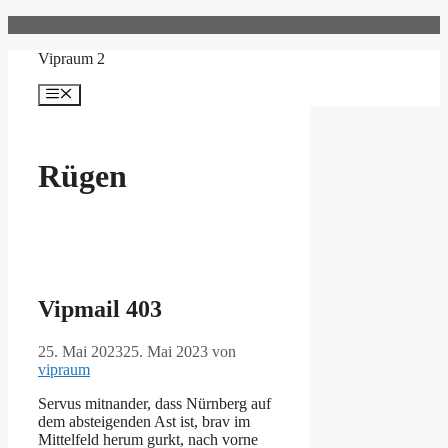
Zum
Inhalt
Vipraum 2
springen
Menü
Rügen
Vipmail 403
25. Mai 2023
25. Mai 2023
von
vipraum
Servus mitnander, dass Nürnberg auf
dem absteigenden Ast ist, brav im
Mittelfeld herum gurkt, nach vorne