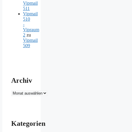
Vipmail
511
Vipmail
510
-
Vipraum
2
zu
Vipmail
509
Archiv
Archiv
Kategorien