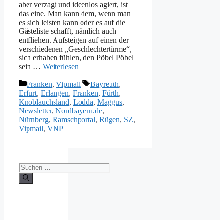
aber verzagt und ideenlos agiert, ist
das eine. Man kann dem, wenn man
es sich leisten kann oder es auf die
Gästeliste schafft, nämlich auch
entfliehen. Aufsteigen auf einen der
verschiedenen „Geschlechtertürme“,
sich erhaben fühlen, den Pöbel Pöbel
sein …
Weiterlesen
Kategorien
Schlagwörter
Franken
,
Vipmail
Bayreuth
,
Erfurt
,
Erlangen
,
Franken
,
Fürth
,
Knoblauchsland
,
Lodda
,
Maggus
,
Newsletter
,
Nordbayern.de
,
Nürnberg
,
Ramschportal
,
Rügen
,
SZ
,
Vipmail
,
VNP
Suche
nach: