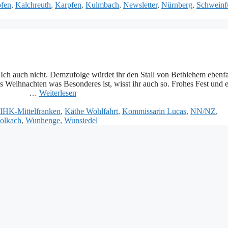
fen
,
Kalchreuth
,
Karpfen
,
Kulmbach
,
Newsletter
,
Nürnberg
,
Schweinf
? Ich auch nicht. Demzufolge würdet ihr den Stall von Bethlehem ebenfa
eses Weihnachten was Besonderes ist, wisst ihr auch so. Frohes Fest und 
us): …
Weiterlesen
IHK-Mittelfranken
,
Käthe Wohlfahrt
,
Kommissarin Lucas
,
NN/NZ
,
olkach
,
Wunhenge
,
Wunsiedel