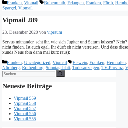
Kategorien
Schlagwörter
Franken
,
Vipmail
Bubenreuth
,
Erlangen
,
Franken
,
Fürth
,
Hemho
Spargel
,
Vipmail
Vipmail 289
23. Dezember 2020
von
vipraum
Servus mitnander, seht ihr, wie sich Jupiter und Saturn küssen? Nein
nicht finden. Ist auch egal. Ihr dürft eh nicht verreisen. Und dass di
xunds Neus (bin dann mal kurz ra
Kategorien
Schlagwörter
Franken
,
Uncategorized
,
Vipmail
Eiswein
,
Franken
,
Hemhofen
,
Nürnberg
,
Rothenburg
,
Sonntagsblatt
,
Todesanzeigen
,
TV-Provinz
,
V
Suche
nach:
Neueste Beiträge
Vipmail 559
Vipmail 558
Vipmail 557
Vipmail 556
Vipmail 555