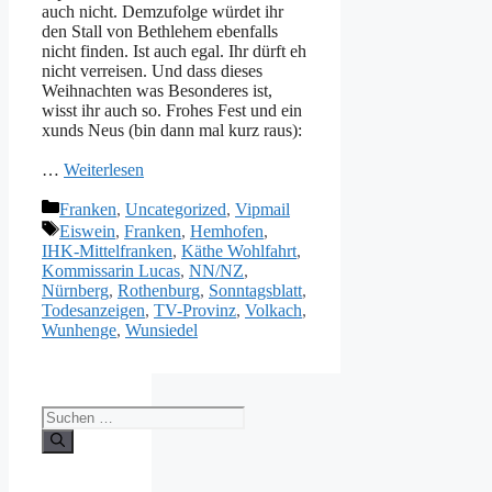
auch nicht. Demzufolge würdet ihr
den Stall von Bethlehem ebenfalls
nicht finden. Ist auch egal. Ihr dürft eh
nicht verreisen. Und dass dieses
Weihnachten was Besonderes ist,
wisst ihr auch so. Frohes Fest und ein
xunds Neus (bin dann mal kurz raus):
…
Weiterlesen
Kategorien
Franken
,
Uncategorized
,
Vipmail
Schlagwörter
Eiswein
,
Franken
,
Hemhofen
,
IHK-Mittelfranken
,
Käthe Wohlfahrt
,
Kommissarin Lucas
,
NN/NZ
,
Nürnberg
,
Rothenburg
,
Sonntagsblatt
,
Todesanzeigen
,
TV-Provinz
,
Volkach
,
Wunhenge
,
Wunsiedel
Suche
nach: