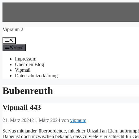
Zum
Inhalt
springen
Vipraum 2
Menü
Menü
Impressum
Über den Blog
Vipmail
Datenschutzerklärung
Bubenreuth
Vipmail 443
21. März 2024
21. März 2024
von
vipraum
Servus mitnander, überbordende, mit einer Unzahl an Eiern auftrumpf
Dabei ist doch inzwischen bekannt, dass zu viele Eier schlecht für Ge