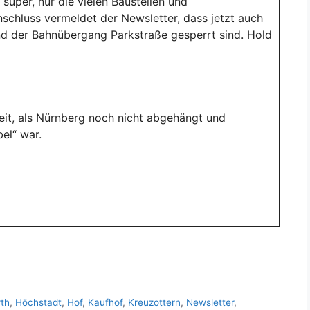
super, nur die vielen Baustellen und
schluss vermeldet der Newsletter, dass jetzt auch
nd der Bahnübergang Parkstraße gesperrt sind. Hold
eit, als Nürnberg noch nicht abgehängt und
bel“ war.
rth
,
Höchstadt
,
Hof
,
Kaufhof
,
Kreuzottern
,
Newsletter
,