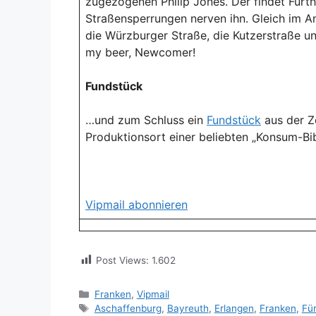
zugezogenen Philip Jones. Der findet Fürth 
Straßensperrungen nerven ihn. Gleich im An
die Würzburger Straße, die Kutzerstraße u
my beer, Newcomer!
Fundstück
…und zum Schluss ein
Fundstück
aus der Z
Produktionsort einer beliebten „Konsum-Bi
Vipmail abonnieren
Post Views:
1.602
Kategorien
Franken
,
Vipmail
Schlagwörter
Aschaffenburg
,
Bayreuth
,
Erlangen
,
Franken
,
Fü