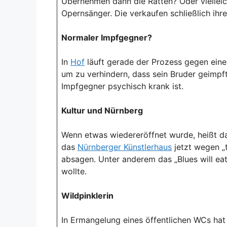
Übernehmen dann die Ratten? Oder vielleic
Opernsänger. Die verkaufen schließlich ih
Normaler Impfgegner?
In
Hof
läuft gerade der Prozess gegen eine
um zu verhindern, dass sein Bruder geimpft
Impfgegner psychisch krank ist.
Kultur und Nürnberg
Wenn etwas wiedereröffnet wurde, heißt das
das
Nürnberger Künstlerhaus
jetzt wegen „
absagen. Unter anderem das „Blues will eat-
wollte.
Wildpinklerin
In Ermangelung eines öffentlichen WCs hat