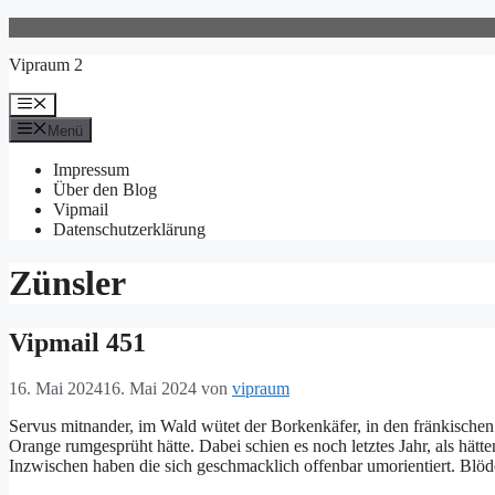
Zum
Inhalt
Vipraum 2
springen
Menü
Menü
Impressum
Über den Blog
Vipmail
Datenschutzerklärung
Zünsler
Vipmail 451
16. Mai 2024
16. Mai 2024
von
vipraum
Servus mitnander, im Wald wütet der Borkenkäfer, in den fränkische
Orange rumgesprüht hätte. Dabei schien es noch letztes Jahr, als hät
Inzwischen haben die sich geschmacklich offenbar umorientiert. Bl