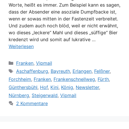
Worte, heißt es immer. Zum Beispiel kann es sagen,
dass der Absender eine asoziale Dumpfbacke ist,
wenn er sowas mitten in der Fastenzeit verbreitet.
Und zudem auch noch blöd, weil er nicht erwähnt,
wo dieses „leckere“ Mahl und dieses „süffige“ Bier
kredenzt wird und somit auf lukrative …
Weiterlesen
Kategorien
Franken
,
Vipmail
Schlagwörter
Aschaffenburg
,
Bayreuth
,
Erlangen
,
Felßner
,
Forchheim
,
Franken
,
Frankenschnellweg
,
Fürth
,
Günthersbühl
,
Hof
,
Kini
,
König
,
Newsletter
,
Nürnberg
,
Steigerwald
,
Vipmail
2 Kommentare