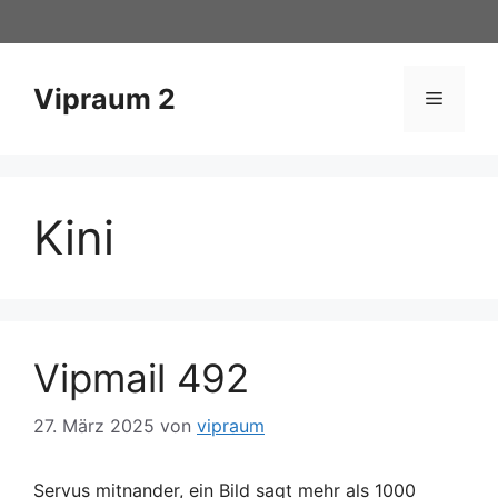
Zum
Inhalt
springen
Vipraum 2
Menü
Kini
Vipmail 492
27. März 2025
von
vipraum
Servus mitnander, ein Bild sagt mehr als 1000