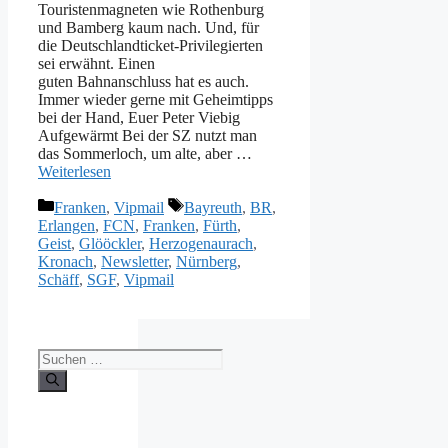
Touristenmagneten wie Rothenburg
und Bamberg kaum nach. Und, für
die Deutschlandticket-Privilegierten
sei erwähnt. Einen
guten Bahnanschluss hat es auch.
Immer wieder gerne mit Geheimtipps
bei der Hand, Euer Peter Viebig
Aufgewärmt Bei der SZ nutzt man
das Sommerloch, um alte, aber …
Weiterlesen
Kategorien
Schlagwörter
Franken
,
Vipmail
Bayreuth
,
BR
,
Erlangen
,
FCN
,
Franken
,
Fürth
,
Geist
,
Glööckler
,
Herzogenaurach
,
Kronach
,
Newsletter
,
Nürnberg
,
Schäff
,
SGF
,
Vipmail
Suche
nach: