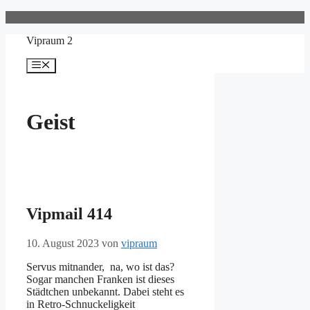
Zum
Inhalt
Vipraum 2
springen
Menü
Geist
Vipmail 414
10. August 2023
von
vipraum
Servus mitnander, na, wo ist das?
Sogar manchen Franken ist dieses
Städtchen unbekannt. Dabei steht es
in Retro-Schnuckeligkeit