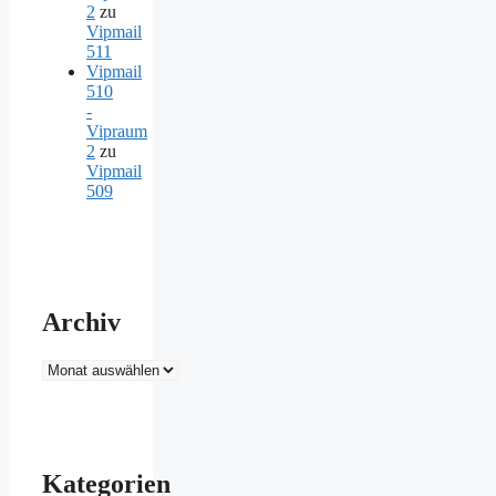
2
zu
Vipmail
511
Vipmail
510
-
Vipraum
2
zu
Vipmail
509
Archiv
Archiv
Kategorien